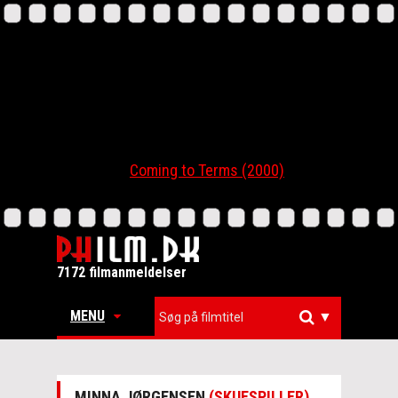
Coming to Terms (2000)
7172 filmanmeldelser
MENU
▼
MINNA JØRGENSEN
(SKUESPILLER)