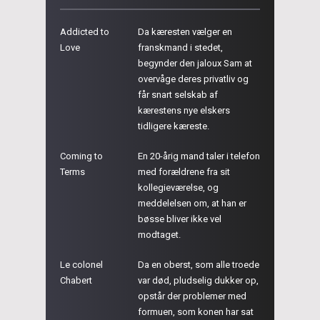
Addicted to
Da kæresten vælger en
Love
franskmand i stedet,
begynder den jaloux Sam at
overvåge deres privatliv og
får snart selskab af
kærestens nye elskers
tidligere kæreste.
Coming to
En 20-årig mand taler i telefon
Terms
med forældrene fra sit
kollegieværelse, og
meddelelsen om, at han er
bøsse bliver ikke vel
modtaget.
Le colonel
Da en oberst, som alle troede
Chabert
var død, pludselig dukker op,
opstår der problemer med
formuen, som konen har sat