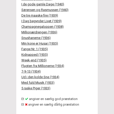
I de gode gamle Dage (1940)
Sørensen og Rasmussen (1940)
De tre maaske fire (1939)
I Dag begynder Livet (1939)
Champagnegaloppen (1938)
Millionærdrengen (1936)
Snushanerne (1936)
Min kone er Husar (1935)
Fange Nr. 1 (1935)
Kidnapped (1935)
Week-end (1935)
Flugten fra Millionerne (1934)
7-9-13 (1934)
Ud i den kolde Sne (1934)
Med fuld Musik (1933)
5 raske Piger (1933)
Et
angiver en særlig god præstation
Et
angiver en særlig dårlig præstation