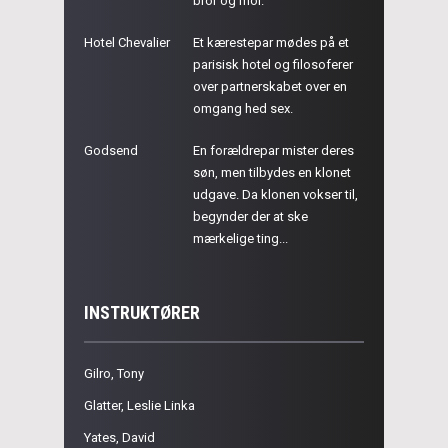
bror og mor.
Hotel Chevalier
Et kærestepar mødes på et
parisisk hotel og filosoferer
over partnerskabet over en
omgang hed sex.
Godsend
En forældrepar mister deres
søn, men tilbydes en klonet
udgave. Da klonen vokser til,
begynder der at ske
mærkelige ting...
INSTRUKTØRER
Gilro, Tony
Glatter, Leslie Linka
Yates, David