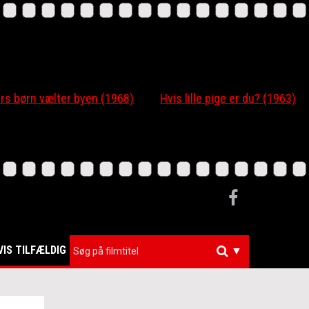
 børn vælter byen (1968)
Hvis lille pige er du? (1963)
VIS TILFÆLDIG
▼