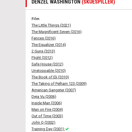
DENZEL WASHINGTON
(SKUESPILLER)
Film
The Little Things (2021)
The Magnificent Seven (2016)
Fences (2016)
The Equalizer (2014)
2 Guns (2013)
Flight (2012)
Safe House (2012)
Unstoppable (2010)
The Book of Eli (2010)
The Taking of Pelham 123 (2009)
American Gangster (2007)
Deja Vu (2006)
Inside Man (2006)
Man on Fire (2004)
Out of Time (2003)
John Q (2002)
Training Day (2001)