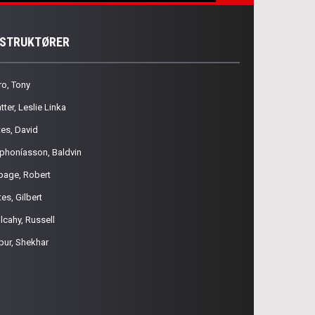
NSTRUKTØRER
ro, Tony
tter, Leslie Linka
tes, David
phoníasson, Baldvin
page, Robert
es, Gilbert
lcahy, Russell
pur, Shekhar