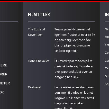
FILMTITLER
I
The Edge of
Teenageren Nadine er helt
Gil
Seventeen
igennem frustreret over sit liv
Gla
og føler sig udenfor både
Ya
blandt pigerne, drengene,
sin bror og mor.
Zo
Le
Hotel Chevalier
Et kærestepar mødes på et
LERE
parisisk hotel og filosoferer
Cat
over partnerskabet over en
ØRER
Mu
omgang hed sex.
ITETER
Ka
Godsend
En forældrepar mister deres
.DK
søn, men tilbydes en klonet
udgave. Da klonen vokser til,
begynder der at ske
mærkelige ting...