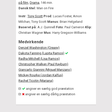
på film,
Drama,
146 min.
Dansk titel:
Man on Fire
Instr:
Tony Scott
Prod:
Lucas Foster, Arnon
Milchan, Tony Scott
Manus:
Brian Helgeland
Baseret på:
A.J. Quinnell
Foto:
Paul Cameron
Klip:
Christian Wagner
Mus:
Harry Gregson-Williams
Medvirkende
Denzel Washington (Creasy)
Dakota Fanning (Lupita Ramos)
Radha Mitchell (Lisa Ramos)
Christopher Walken (Paul Rayburn)
Giancarlo Giannini (Miguel Manzano)
Mickey Rourke (Jordan Kalfus)
Rachel Ticotin (Mariana)
Et
angiver en særlig god præstation
Et
angiver en særlig dårlig præstation