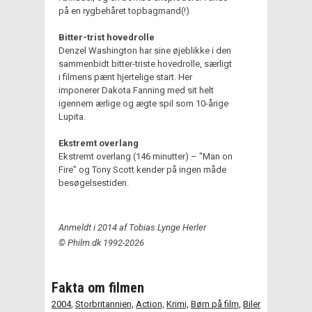
på en rygbehåret topbagmand(!)
Bitter-trist hovedrolle
Denzel Washington har sine øjeblikke i den
sammenbidt bitter-triste hovedrolle, særligt
i filmens pænt hjertelige start. Her
imponerer Dakota Fanning med sit helt
igennem ærlige og ægte spil som 10-årige
Lupita.
Ekstremt overlang
Ekstremt overlang (146 minutter) – "Man on
Fire" og Tony Scott kender på ingen måde
besøgelsestiden.
Anmeldt i 2014 af Tobias Lynge Herler
© Philm.dk 1992-2026
Fakta om filmen
2004
,
Storbritannien,
Action,
Krimi,
Børn på film,
Biler