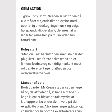
GRIM ACTION
Typisk Tony Scott: Scenen er sat for en på
alle måder støjende filmoplevelse med
uophørlig underlægningsmusik og evigt
højspændt klippeteknik, der mest af alt
leder tankerne hen på musikvideoens
fortællestil.
Rolig start
"Man on Fire" har historien, men smider den
på gulvet. Den første halve times tid er
filmens bedste og samtidig markant mest
rolige. Herefter tager platheden og
overdrivelserne over.
Masser af vold
Bodyguarden Mr. Creasy tager sagen i egen
hånd, da alt tyder på, at hans nuttede 10-
årige klient er blevet brutalt myrdet af
kidnappere. Nu er der dømt vold på det
eksplicitte plan: Afskårne fingre splatter op
i bilruder, og en bombe eksploderer i anus