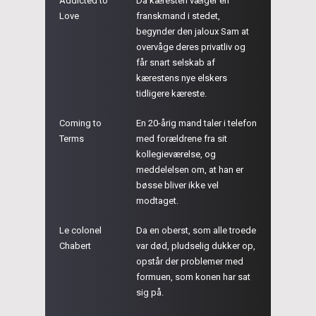
Addicted to
Da kæresten vælger en
Love
franskmand i stedet,
begynder den jaloux Sam at
overvåge deres privatliv og
får snart selskab af
kærestens nye elskers
tidligere kæreste.
Coming to
En 20-årig mand taler i telefon
Terms
med forældrene fra sit
kollegieværelse, og
meddelelsen om, at han er
bøsse bliver ikke vel
modtaget.
Le colonel
Da en oberst, som alle troede
Chabert
var død, pludselig dukker op,
opstår der problemer med
formuen, som konen har sat
sig på.