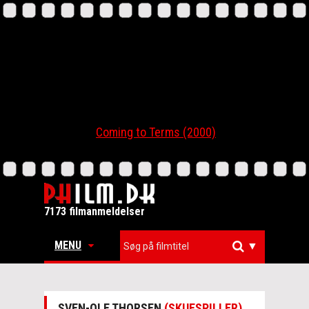
Coming to Terms (2000)
7173 filmanmeldelser
MENU
▼
SVEN-OLE THORSEN
(SKUESPILLER)