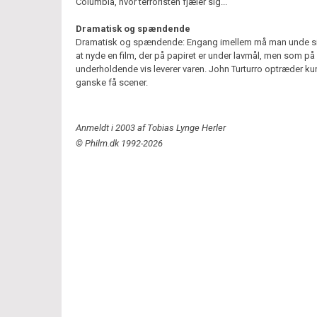
Columbia, hvor terroristen fjæler sig...
Dramatisk og spændende
Dramatisk og spændende: Engang imellem må man unde si
at nyde en film, der på papiret er under lavmål, men som p
underholdende vis leverer varen. John Turturro optræder kun
ganske få scener.
Anmeldt i 2003 af Tobias Lynge Herler
© Philm.dk 1992-2026