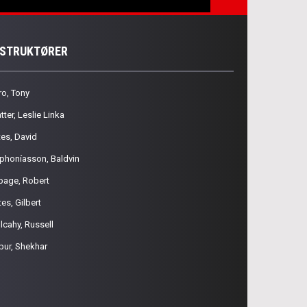
NSTRUKTØRER
ro, Tony
tter, Leslie Linka
tes, David
phoníasson, Baldvin
page, Robert
es, Gilbert
lcahy, Russell
pur, Shekhar