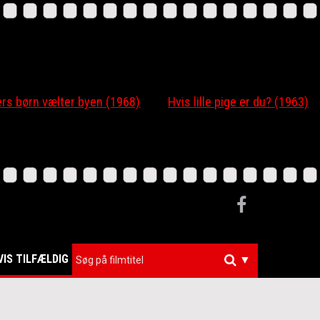
 børn vælter byen (1968)
Hvis lille pige er du? (1963)
VIS TILFÆLDIG
▼