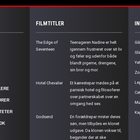
FILMTITLER
I
The Edge of
Teenageren Nadine er helt
Gil
Seventeen
igennem frustreret over sit liv
Gla
og føler sig udenfor både
Ya
blandt pigerne, drengene,
sin bror og mor.
Zo
Le
Hotel Chevalier
Et kærestepar mødes på et
LERE
parisisk hotel og filosoferer
Cat
over partnerskabet over en
ØRER
Mu
omgang hed sex.
ITETER
Ka
Godsend
En forældrepar mister deres
.DK
søn, men tilbydes en klonet
udgave. Da klonen vokser til,
begynder der at ske