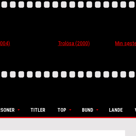
4)
Trolösa (2000)
Min søsters
RSONER
TITLER
TOP
BUND
LANDE