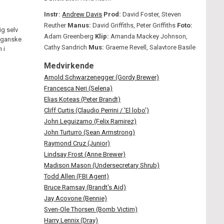
Instr:
Andrew Davis
Prod:
David Foster, Steven
Reuther
Manus:
David Griffiths, Peter Griffiths
Foto:
g selv
Adam Greenberg
Klip:
Amanda Mackey Johnson,
å ganske
Cathy Sandrich
Mus:
Graeme Revell, Salavtore Basile
 i
Medvirkende
Arnold Schwarzenegger (Gordy Brewer)
Francesca Neri (Selena)
Elias Koteas (Peter Brandt)
Cliff Curtis (Claudio Perrini / 'El lobo')
John Leguizamo (Felix Ramirez)
John Turturro (Sean Armstrong)
Raymond Cruz (Junior)
Lindsay Frost (Anne Brewer)
Madison Mason (Undersecretary Shrub)
Todd Allen (FBI Agent)
Bruce Ramsay (Brandt's Aid)
Jay Acovone (Bennie)
Sven-Ole Thorsen (Bomb Victim)
Harry Lennix (Dray)