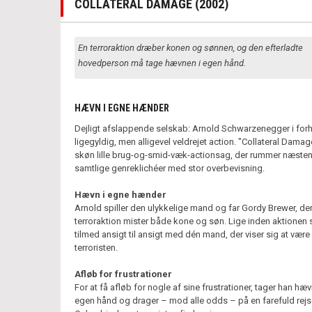
COLLATERAL DAMAGE (2002)
En terroraktion dræber konen og sønnen, og den efterladte
hovedperson må tage hævnen i egen hånd.
HÆVN I EGNE HÆNDER
Dejligt afslappende selskab: Arnold Schwarzenegger i for
ligegyldig, men alligevel veldrejet action. "Collateral Damag
skøn lille brug-og-smid-væk-actionsag, der rummer næste
samtlige genreklichéer med stor overbevisning.
Hævn i egne hænder
Arnold spiller den ulykkelige mand og far Gordy Brewer, der
terroraktion mister både kone og søn. Lige inden aktionen 
tilmed ansigt til ansigt med dén mand, der viser sig at være
terroristen.
Afløb for frustrationer
For at få afløb for nogle af sine frustrationer, tager han hæv
egen hånd og drager – mod alle odds – på en farefuld rejse