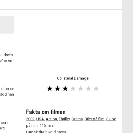
holdsvis
e" er en
n
Collateral Damage
 efter en
stod han
Fakta om filmen
2002
,
USA,
Action,
Thriller,
Drama,
Biler på film,
Skibe
nen i
på film,
115 min.
 til
Dansk titel:
Kold hævn