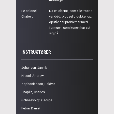
modtaget.
Le colonel
Da en oberst, som alle troede
Chabert
var død, pludselig dukker op,
opstår der problemer med
formuen, som konen har sat
sig på.
INSTRUKTØRER
Johansen, Jannik
Niccol, Andrew
Zophoníasson, Baldvin
Chaplin, Charles
Schnéevoigt, George
Petrie, Daniel