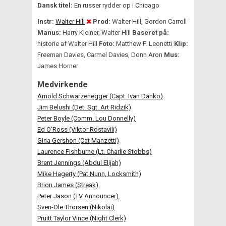
Dansk titel:
En russer rydder op i Chicago
Instr:
Walter Hill
Prod:
Walter Hill, Gordon Carroll
Manus:
Harry Kleiner, Walter Hill
Baseret på:
historie af Walter Hill
Foto:
Matthew F. Leonetti
Klip:
Freeman Davies, Carmel Davies, Donn Aron
Mus:
James Horner
Medvirkende
Arnold Schwarzenegger (Capt. Ivan Danko)
Jim Belushi (Det. Sgt. Art Ridzik)
Peter Boyle (Comm. Lou Donnelly)
Ed O'Ross (Viktor Rostavili)
Gina Gershon (Cat Manzetti)
Laurence Fishburne (Lt. Charlie Stobbs)
Brent Jennings (Abdul Elijah)
Mike Hagerty (Pat Nunn, Locksmith)
Brion James (Streak)
Peter Jason (TV Announcer)
Sven-Ole Thorsen (Nikolai)
Pruitt Taylor Vince (Night Clerk)