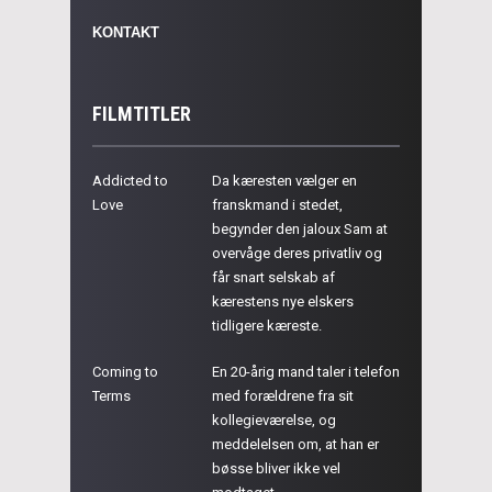
KONTAKT
FILMTITLER
Addicted to
Da kæresten vælger en
Love
franskmand i stedet,
begynder den jaloux Sam at
overvåge deres privatliv og
får snart selskab af
kærestens nye elskers
tidligere kæreste.
Coming to
En 20-årig mand taler i telefon
Terms
med forældrene fra sit
kollegieværelse, og
meddelelsen om, at han er
bøsse bliver ikke vel