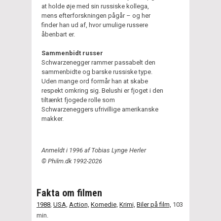
at holde øje med sin russiske kollega,
mens efterforskningen pågår – og her
finder han ud af, hvor umulige russere
åbenbart er.
Sammenbidt russer
Schwarzenegger rammer passabelt den
sammenbidte og barske russiske type.
Uden mange ord formår han at skabe
respekt omkring sig. Belushi er fjoget i den
tiltænkt fjogede rolle som
Schwarzeneggers ufrivillige amerikanske
makker.
Anmeldt i 1996 af Tobias Lynge Herler
© Philm.dk 1992-2026
Fakta om filmen
1988
,
USA,
Action,
Komedie,
Krimi,
Biler på film,
103
min.