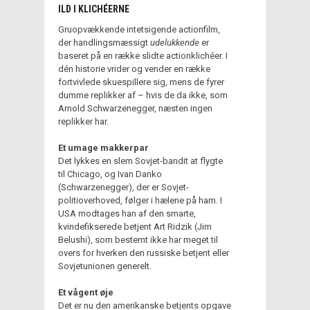
ILD I KLICHÉERNE
Gruopvækkende intetsigende actionfilm,
der handlingsmæssigt
udelukkende
er
baseret på en række slidte actionklichéer. I
dén historie vrider og vender en række
fortvivlede skuespillere sig, mens de fyrer
dumme replikker af – hvis de da ikke, som
Arnold Schwarzenegger, næsten ingen
replikker har.
Et umage makkerpar
Det lykkes en slem Sovjet-bandit at flygte
til Chicago, og Ivan Danko
(Schwarzenegger), der er Sovjet-
politioverhoved, følger i hælene på ham. I
USA modtages han af den smarte,
kvindefikserede betjent Art Ridzik (Jim
Belushi), som bestemt ikke har meget til
overs for hverken den russiske betjent eller
Sovjetunionen generelt.
Et vågent øje
Det er nu den amerikanske betjents opgave