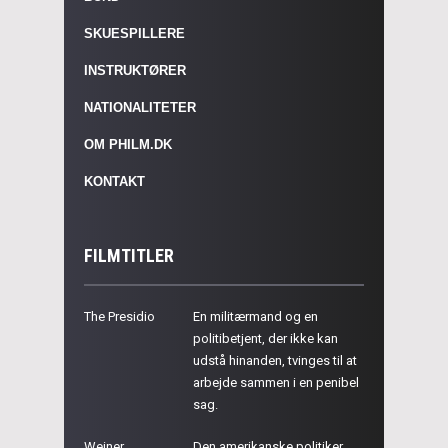
SKUESPILLERE
INSTRUKTØRER
NATIONALITETER
OM PHILM.DK
KONTAKT
FILMTITLER
The Presidio
En militærmand og en
politibetjent, der ikke kan
udstå hinanden, tvinges til at
arbejde sammen i en penibel
sag.
Weiner
Den amerikanske politiker