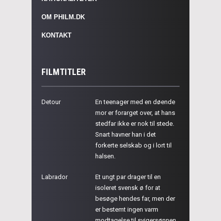
OM PHILM.DK
KONTAKT
FILMTITLER
Detour
En teenager med en døende
mor er forarget over, at hans
stedfar ikke er nok til stede.
Snart havner han i det
forkerte selskab og i lort til
halsen.
Labrador
Et ungt par drager til en
isoleret svensk ø for at
besøge hendes far, men der
er bestemt ingen varm
modtagelse til svigersønnen.