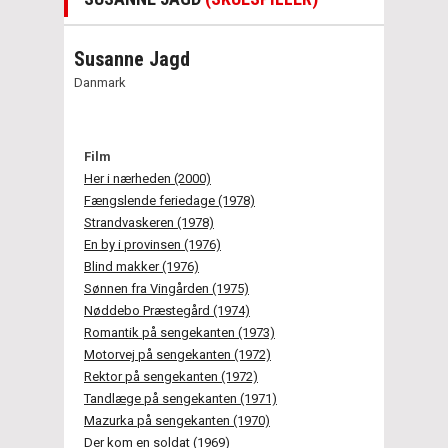
Susanne Jagd
Danmark
Film
Her i nærheden (2000)
Fængslende feriedage (1978)
Strandvaskeren (1978)
En by i provinsen (1976)
Blind makker (1976)
Sønnen fra Vingården (1975)
Nøddebo Præstegård (1974)
Romantik på sengekanten (1973)
Motorvej på sengekanten (1972)
Rektor på sengekanten (1972)
Tandlæge på sengekanten (1971)
Mazurka på sengekanten (1970)
Der kom en soldat (1969)