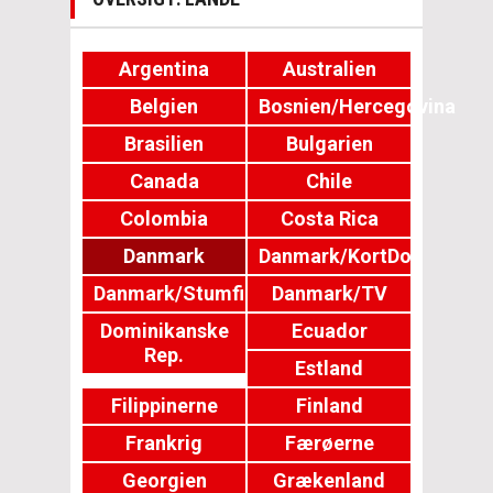
Argentina
Australien
Belgien
Bosnien/Hercegovina
Brasilien
Bulgarien
Canada
Chile
Colombia
Costa Rica
Danmark
Danmark/KortDok
Danmark/Stumfilm
Danmark/TV
Dominikanske
Ecuador
Rep.
Estland
Filippinerne
Finland
Frankrig
Færøerne
Georgien
Grækenland