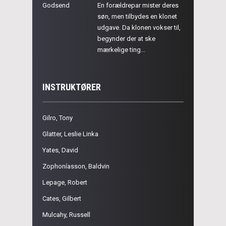
Godsend
En forældrepar mister deres
søn, men tilbydes en klonet
udgave. Da klonen vokser til,
begynder der at ske
mærkelige ting...
INSTRUKTØRER
Gilro, Tony
Glatter, Leslie Linka
Yates, David
Zophoníasson, Baldvin
Lepage, Robert
Cates, Gilbert
Mulcahy, Russell