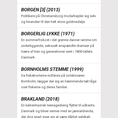
BORGEN [3] (2013)
Politikere på Christiansborg modarbejder sig selv
og hinanden til den helt store guldmedalje.
BORGERLIG LYKKE (1971)
En sommerfrokost i det grønne danner ramme om
underliggende, seksuelt anspændte dramaer på
tværs af køn og generationer sent i 1800-tallets
Danmark.
BORNHOLMS STEMME (1999)
Da fiskekvoterne indføres på solskinsøen
Bornholm, lægger der sig en hæmmende tæt tåge
over fiskerne og deres familier.
BRAKLAND (2018)
En københavnsk teenagedreng flytter til udkants-
Danmark og bliver venner med en jævnaldrende,
der dog snart viser sig at være dårligt selskab.