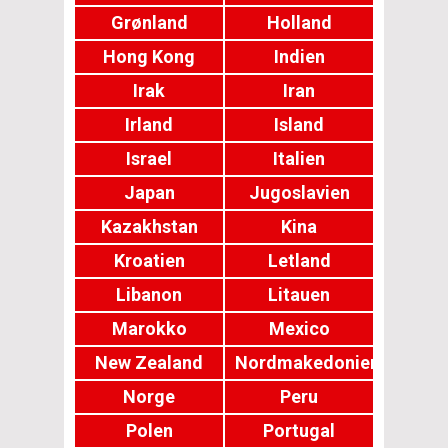
Grønland
Holland
Hong Kong
Indien
Irak
Iran
Irland
Island
Israel
Italien
Japan
Jugoslavien
Kazakhstan
Kina
Kroatien
Letland
Libanon
Litauen
Marokko
Mexico
New Zealand
Nordmakedonien
Norge
Peru
Polen
Portugal