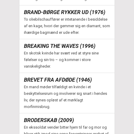
BRAND-BØRGE RYKKER UD (1976)
To oliebilschauffører er intetanende i besiddelse
af en kage, hvori der gemmer sig en diamant, som
ihærdige bagmænd er ude efter.
BREAKING THE WAVES (1996)
En skotsk kvinde har svært ved at styre sine
følelser og sin tro – og kommer i store
vanskeligheder.
BREVET FRA AFDØDE (1946)
En mand møder tilfældigt en kvinde i et
beskyttelsesrum og involverer sig snart i hendes
liv, der synes opløst af et mørklagt
morfinmisbrug.
BRODERSKAB (2009)
En ekssoldat vender bitter hjem til far og mor og
bliver stik imod sine egne forventninger grebet af