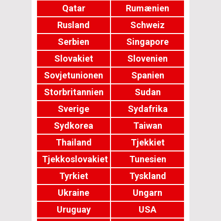
Qatar
Rumænien
Rusland
Schweiz
Serbien
Singapore
Slovakiet
Slovenien
Sovjetunionen
Spanien
Storbritannien
Sudan
Sverige
Sydafrika
Sydkorea
Taiwan
Thailand
Tjekkiet
Tjekkoslovakiet
Tunesien
Tyrkiet
Tyskland
Ukraine
Ungarn
Uruguay
USA