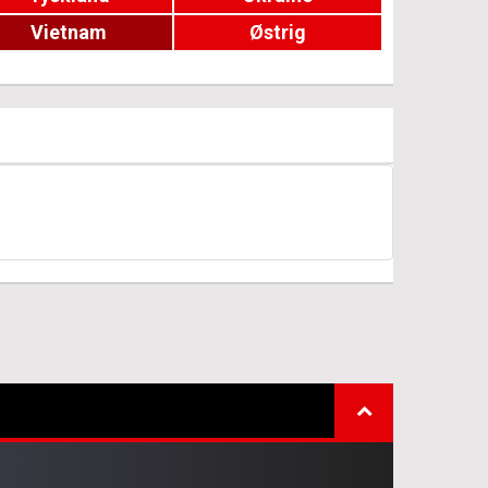
Vietnam
Østrig