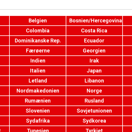
Belgien
Bosnien/Hercegovina
Colombia
Costa Rica
Dominikanske Rep.
Ecuador
Færøerne
Georgien
Indien
Irak
Italien
Japan
Letland
Libanon
Nordmakedonien
Norge
Rumænien
Rusland
Slovenien
Sovjetunionen
Sydafrika
Sydkorea
t
Tunesien
Tyrkiet