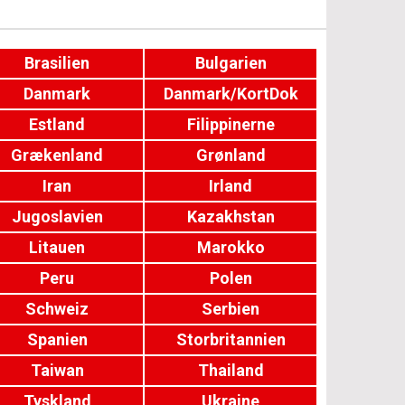
Brasilien
Bulgarien
Danmark
Danmark/KortDok
Estland
Filippinerne
Grækenland
Grønland
Iran
Irland
Jugoslavien
Kazakhstan
Litauen
Marokko
Peru
Polen
Schweiz
Serbien
Spanien
Storbritannien
Taiwan
Thailand
Tyskland
Ukraine