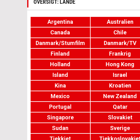
OVERSIGT: LANDE
Argentina
Australien
Canada
Chile
Danmark/Stumfilm
Danmark/TV
Finland
Frankrig
Holland
Hong Kong
Island
Israel
Kina
Kroatien
Mexico
New Zealand
Portugal
Qatar
Singapore
Slovakiet
Sudan
Sverige
Tjekkiet
Tjekkoslovakie