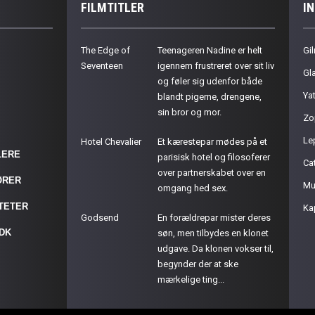
FILMTITLER
I
The Edge of
Teenageren Nadine er helt
Gil
Seventeen
igennem frustreret over sit liv
Gla
og føler sig udenfor både
Ya
blandt pigerne, drengene,
sin bror og mor.
Zo
Le
Hotel Chevalier
Et kærestepar mødes på et
LERE
parisisk hotel og filosoferer
Cat
over partnerskabet over en
ØRER
Mu
omgang hed sex.
ITETER
Ka
Godsend
En forældrepar mister deres
.DK
søn, men tilbydes en klonet
udgave. Da klonen vokser til,
begynder der at ske
mærkelige ting...