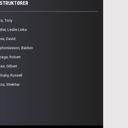
NSTRUKTØRER
ro, Tony
tter, Leslie Linka
tes, David
phoníasson, Baldvin
page, Robert
es, Gilbert
lcahy, Russell
pur, Shekhar