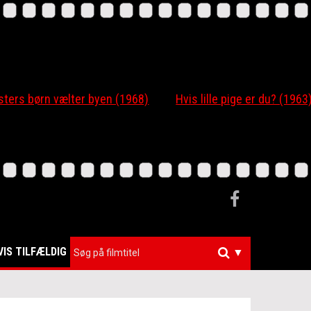
 børn vælter byen (1968)
Hvis lille pige er du? (1963)
VIS TILFÆLDIG
▼