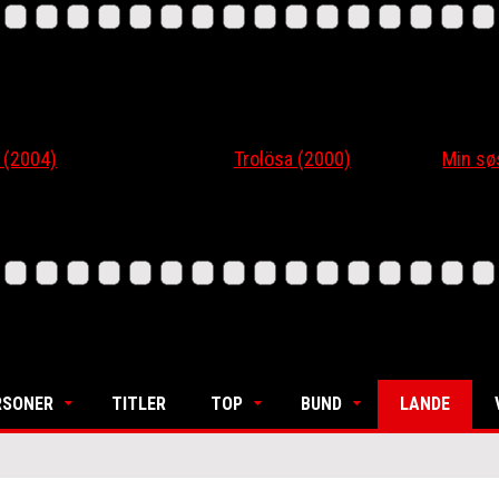
4)
Trolösa (2000)
Min søsters
RSONER
TITLER
TOP
BUND
LANDE