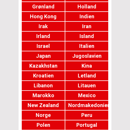
Grønland
Holland
Hong Kong
Indien
Irak
Iran
Irland
Island
Israel
Italien
Japan
Jugoslavien
Kazakhstan
Kina
Kroatien
Letland
Libanon
Litauen
Marokko
Mexico
New Zealand
Nordmakedonien
Norge
Peru
Polen
Portugal