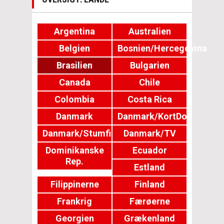
Argentina
Australien
Belgien
Bosnien/Hercegovina
Brasilien
Bulgarien
Canada
Chile
Colombia
Costa Rica
Danmark
Danmark/KortDok
Danmark/Stumfilm
Danmark/TV
Dominikanske
Ecuador
Rep.
Estland
Filippinerne
Finland
Frankrig
Færøerne
Georgien
Grækenland