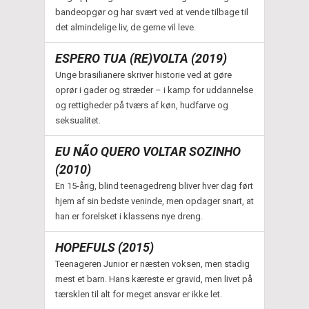
bandeopgør og har svært ved at vende tilbage til
det almindelige liv, de gerne vil leve.
ESPERO TUA (RE)VOLTA (2019)
Unge brasilianere skriver historie ved at gøre
oprør i gader og stræder – i kamp for uddannelse
og rettigheder på tværs af køn, hudfarve og
seksualitet.
EU NÃO QUERO VOLTAR SOZINHO
(2010)
En 15-årig, blind teenagedreng bliver hver dag ført
hjem af sin bedste veninde, men opdager snart, at
han er forelsket i klassens nye dreng.
HOPEFULS (2015)
Teenageren Junior er næsten voksen, men stadig
mest et barn. Hans kæreste er gravid, men livet på
tærsklen til alt for meget ansvar er ikke let.