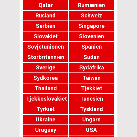
Qatar
Rumænien
Rusland
Schweiz
Serbien
Singapore
Slovakiet
Slovenien
Sovjetunionen
Spanien
Storbritannien
Sudan
Sverige
Sydafrika
Sydkorea
Taiwan
Thailand
Tjekkiet
Tjekkoslovakiet
Tunesien
Tyrkiet
Tyskland
Ukraine
Ungarn
Uruguay
USA