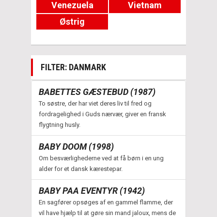
Venezuela
Vietnam
Østrig
FILTER: DANMARK
BABETTES GÆSTEBUD (1987)
To søstre, der har viet deres liv til fred og
fordragelighed i Guds nærvær, giver en fransk
flygtning husly.
BABY DOOM (1998)
Om besværlighederne ved at få børn i en ung
alder for et dansk kærestepar.
BABY PAA EVENTYR (1942)
En sagfører opsøges af en gammel flamme, der
vil have hjælp til at gøre sin mand jaloux, mens de