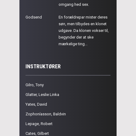
omgang hed sex.
Godsend
En forældrepar mister deres
søn, men tilbydes en klonet
udgave. Da klonen vokser til,
begynder der at ske
mærkelige ting...
INSTRUKTØRER
Gilro, Tony
Glatter, Leslie Linka
Yates, David
Zophoníasson, Baldvin
Lepage, Robert
Cates, Gilbert