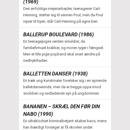
(1969)
Den enfoldige mejeriarbejder, teenageren Carl-
Henning, støtter sig til vennen Poul, men da Poul
rejser til byen, står Carl-Henning på egne ben.
BALLERUP BOULEVARD (1986)
En teenagepiges verden smuldrer, da
familiefirmaet krakker, og moren ryger i fængsel.
Men et lille pige-popband skal snart ændre på
nedtryktheden.
BALLETTEN DANSER (1938)
En kæk ung kunstmaler forelsker sig i en spirende
balletdanserinde, men de er begge oppe imod
snobberi og nedladende syn på ungdommen.
BANANEN – SKRÆL DEN FØR DIN
NABO (1990)
En ultraklodset kriminalbetjent skaber kaos, mens
han ihærdigt forsøger at få skovlen under