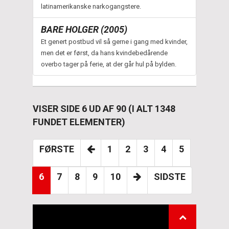
latinamerikanske narkogangstere.
BARE HOLGER (2005)
Et genert postbud vil så gerne i gang med kvinder,
men det er først, da hans kvindebedårende
overbo tager på ferie, at der går hul på bylden.
VISER SIDE 6 UD AF 90 (I ALT 1348
FUNDET ELEMENTER)
FØRSTE
1
2
3
4
5
6
7
8
9
10
SIDSTE