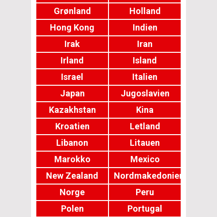
Grønland
Holland
Hong Kong
Indien
Irak
Iran
Irland
Island
Israel
Italien
Japan
Jugoslavien
Kazakhstan
Kina
Kroatien
Letland
Libanon
Litauen
Marokko
Mexico
New Zealand
Nordmakedonien
Norge
Peru
Polen
Portugal