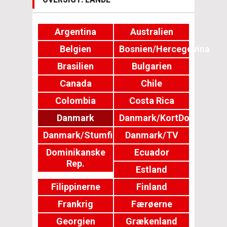
Argentina
Australien
Belgien
Bosnien/Hercegovina
Brasilien
Bulgarien
Canada
Chile
Colombia
Costa Rica
Danmark
Danmark/KortDok
Danmark/Stumfilm
Danmark/TV
Dominikanske
Ecuador
Rep.
Estland
Filippinerne
Finland
Frankrig
Færøerne
Georgien
Grækenland