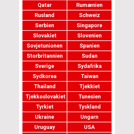
Qatar
Rumænien
Rusland
Schweiz
Serbien
Singapore
Slovakiet
Slovenien
Sovjetunionen
Spanien
Storbritannien
Sudan
Sverige
Sydafrika
Sydkorea
Taiwan
Thailand
Tjekkiet
Tjekkoslovakiet
Tunesien
Tyrkiet
Tyskland
Ukraine
Ungarn
Uruguay
USA