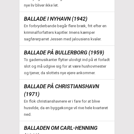
nye liv bliver ikke let.
BALLADE I NYHAVN (1942)
En forbryderbande begår flere bræk, frit efter en
kriminalforfatters kapitler. Imens kæmper
sagførerparret Jessen med jalousiens kvaler.
BALLADE PÅ BULLERBORG (1959)
To gademusikanter flytter ulovligt ind på et forladt
slot og må udgive sig for at være hushovmester
og tjener, da slottets nye ejere ankommer.
BALLADE PÅ CHRISTIANSHAVN
(1971)
En flok christianshavnere er i fare for at blive
husvilde, da en byggekonge vil rive hele kvarteret
ned.
BALLADEN OM CARL-HENNING