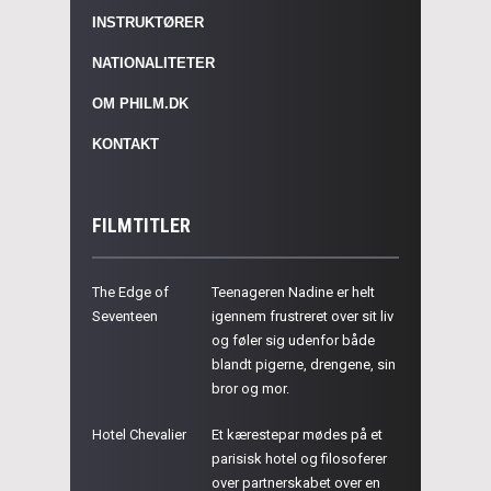
INSTRUKTØRER
NATIONALITETER
OM PHILM.DK
KONTAKT
FILMTITLER
The Edge of
Teenageren Nadine er helt
Seventeen
igennem frustreret over sit liv
og føler sig udenfor både
blandt pigerne, drengene, sin
bror og mor.
Hotel Chevalier
Et kærestepar mødes på et
parisisk hotel og filosoferer
over partnerskabet over en