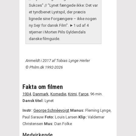
Sukces" // "Lynet fængede ikke: Det var
et tyndbenet Lystspil, der præcis
lignede sine Forgængere – ikke nogen
ny Sejr for dansk Film". ►1 ud af 4
stjerner i Morten Piils Gyldendals
danske filmguide.
Anmeldt i 2017 af Tobias Lynge Herler
© Philm.dk 1992-2026
Fakta om filmen
1934
,
Danmark,
Komedie,
Krimi,
Farce,
96 min.
Dansk titel:
Lynet
Instr:
George Schnéevoigt
Manus:
Fleming Lynge,
Paul Sarauw
Foto:
Louis Larsen
Klip:
Valdemar
Christensen
Mus:
Dan Folke
Medvirkende