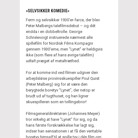
»SELVSIKKER KOMEDIE«
Ferm og selvsikker 1930’er-farce, der blev
Peter Malbergs talefilmsdebut – og dét
endda i en dobbeltrolle. George
Schnéevoigt instruerede nærmest alle
spillefilm for Nordisk Films Kompagni
gennem 1930’erne, men "Lynet" er heldigvis
ikke (som flere af hans øvrige talefilm)
udtalt
præget af metaltræthed.
For at komme ind ved filmen udgiver den
arbejdsløse provinsskuespiller Poul Quist
(Peter Malberg) sig for at være den
berygtede boretyv "Lynet", der netop er
brudt ud af tugthuset, og han ligner
skuespilleren som en tvillingebror!
Filmsgeneraldirektøren (Johannes Meyer)
tror virkelig at have "Lynet" for sig, og da
hans første forskrækkelse har lagt sig,
indser han sensationen i at få den veritable
boretyv
himself
til at spille tyv i dén film om