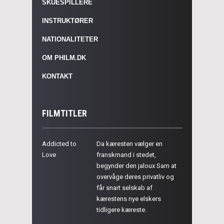
SKUESPILLERE
INSTRUKTØRER
NATIONALITETER
OM PHILM.DK
KONTAKT
FILMTITLER
Addicted to
Da kæresten vælger en
Love
franskmand i stedet,
begynder den jaloux Sam at
overvåge deres privatliv og
får snart selskab af
kærestens nye elskers
tidligere kæreste.