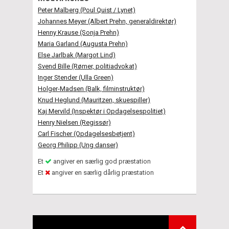
Peter Malberg (Poul Quist / Lynet)
Johannes Meyer (Albert Prehn, generaldirektør)
Henny Krause (Sonja Prehn)
Maria Garland (Augusta Prehn)
Else Jarlbak (Margot Lind)
Svend Bille (Rømer, politiadvokat)
Inger Stender (Ulla Green)
Holger-Madsen (Balk, filminstruktør)
Knud Heglund (Mauritzen, skuespiller)
Kaj Mervild (Inspektør i Opdagelsespolitiet)
Henry Nielsen (Regissør)
Carl Fischer (Opdagelsesbetjent)
Georg Philipp (Ung danser)
Et
angiver en særlig god præstation
Et
angiver en særlig dårlig præstation