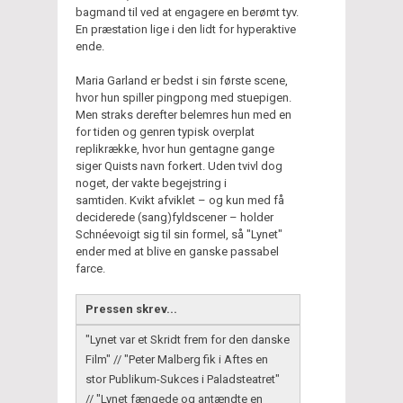
bagmand til ved at engagere en berømt tyv.
En præstation lige i den lidt for hyperaktive
ende.
Maria Garland er bedst i sin første scene,
hvor hun spiller pingpong med stuepigen.
Men straks derefter belemres hun med en
for tiden og genren typisk overplat
replikrække, hvor hun gentagne gange
siger Quists navn forkert. Uden tvivl dog
noget, der vakte begejstring i
samtiden. Kvikt afviklet – og kun med få
deciderede (sang)fyldscener – holder
Schnéevoigt sig til sin formel, så "Lynet"
ender med at blive en ganske passabel
farce.
Pressen skrev...
"Lynet var et Skridt frem for den danske
Film" // "Peter Malberg fik i Aftes en
stor Publikum-Sukces i Paladsteatret"
// "Lynet fængede og antændte en