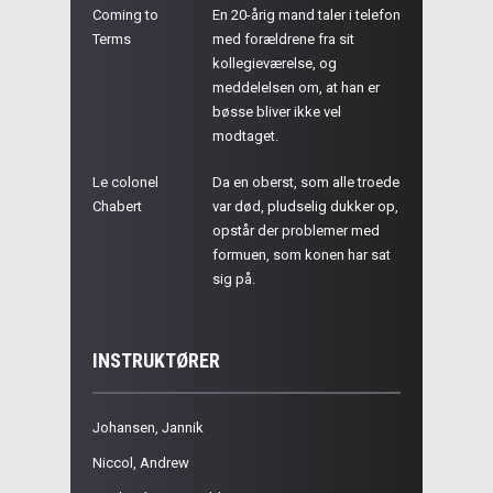
Coming to
En 20-årig mand taler i telefon
Terms
med forældrene fra sit
kollegieværelse, og
meddelelsen om, at han er
bøsse bliver ikke vel
modtaget.
Le colonel
Da en oberst, som alle troede
Chabert
var død, pludselig dukker op,
opstår der problemer med
formuen, som konen har sat
sig på.
INSTRUKTØRER
Johansen, Jannik
Niccol, Andrew