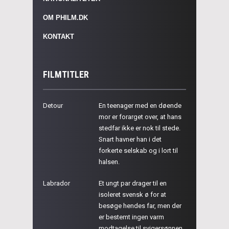
OM PHILM.DK
KONTAKT
FILMTITLER
Detour
En teenager med en døende
mor er forarget over, at hans
stedfar ikke er nok til stede.
Snart havner han i det
forkerte selskab og i lort til
halsen.
Labrador
Et ungt par drager til en
isoleret svensk ø for at
besøge hendes far, men der
er bestemt ingen varm
modtagelse til svigersønnen.