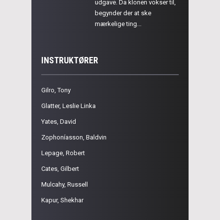
udgave. Da klonen vokser til,
begynder der at ske
mærkelige ting...
INSTRUKTØRER
Gilro, Tony
Glatter, Leslie Linka
Yates, David
Zophoníasson, Baldvin
Lepage, Robert
Cates, Gilbert
Mulcahy, Russell
Kapur, Shekhar