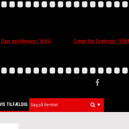
 og i Morgen (1945)
Conan the Destroyer (1984)
VIS TILFÆLDIG
▼