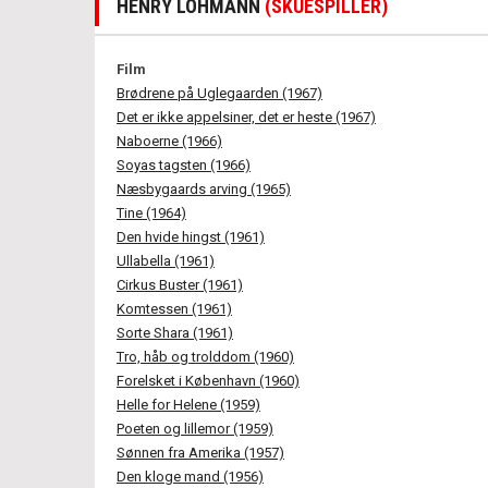
HENRY LOHMANN
(SKUESPILLER)
Film
Brødrene på Uglegaarden (1967)
Det er ikke appelsiner, det er heste (1967)
Naboerne (1966)
Soyas tagsten (1966)
Næsbygaards arving (1965)
Tine (1964)
Den hvide hingst (1961)
Ullabella (1961)
Cirkus Buster (1961)
Komtessen (1961)
Sorte Shara (1961)
Tro, håb og trolddom (1960)
Forelsket i København (1960)
Helle for Helene (1959)
Poeten og lillemor (1959)
Sønnen fra Amerika (1957)
Den kloge mand (1956)