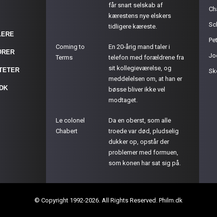
får snart selskab af
Ch
kærestens nye elskers
Sc
tidligere kæreste.
LERE
Pet
Coming to
En 20-årig mand taler i
ØRER
Jo
Terms
telefon med forældrene fra
sit kollegieværelse, og
ITETER
Sk
meddelelsen om, at han er
.DK
bøsse bliver ikke vel
modtaget.
Le colonel
Da en oberst, som alle
Chabert
troede var død, pludselig
dukker op, opstår der
problemer med formuen,
som konen har sat sig på.
© Copyright 1992-2026. All Rights Reserved. Philm.dk