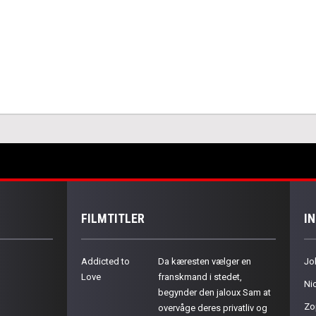
FILMTITLER
I
Addicted to
Da kæresten vælger en
Jo
Love
franskmand i stedet,
Ni
begynder den jaloux Sam at
Zo
overvåge deres privatliv og