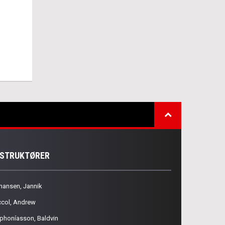
NSTRUKTØRER
hansen, Jannik
ccol, Andrew
phoníasson, Baldvin