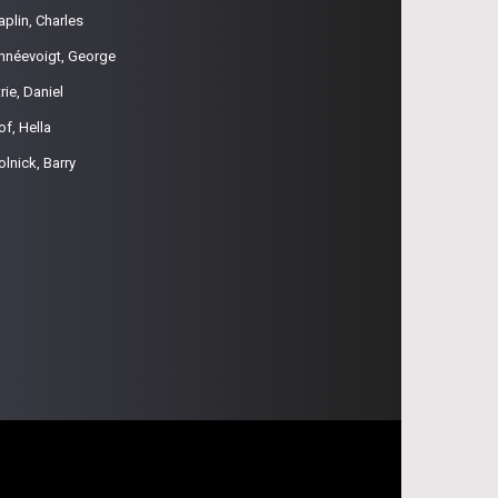
aplin, Charles
hnéevoigt, George
rie, Daniel
of, Hella
olnick, Barry