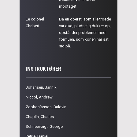
modtaget.
Le colonel
Da en oberst, som alle troede
Chabert
var død, pludselig dukker op,
opstår der problemer med
formuen, som konen har sat
sig på.
INSTRUKTØRER
Johansen, Jannik
Niccol, Andrew
Zophoníasson, Baldvin
Chaplin, Charles
Schnéevoigt, George
Petrie, Daniel