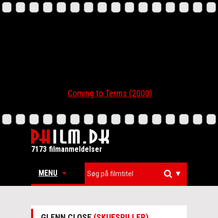
Coming to Terms (2000)
7173 filmanmeldelser
MENU
▼
GLENN CLOSE
(SKUESPILLER)