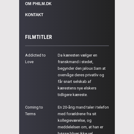
OM PHILM.DK
KONTAKT
FILMTITLER
Addicted to
Da kæresten vælger en
Love
franskmand i stedet,
begynder den jaloux Sam at
overvåge deres privatliv og
får snart selskab af
kærestens nye elskers
tidligere kæreste.
Coming to
En 20-årig mand taler i telefon
Terms
med forældrene fra sit
kollegieværelse, og
meddelelsen om, at han er
bøsse bliver ikke vel