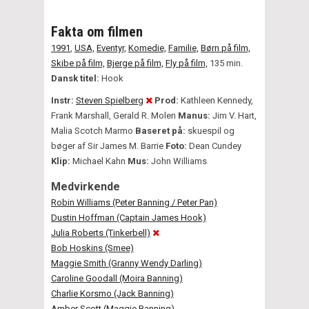
Fakta om filmen
1991
,
USA,
Eventyr,
Komedie,
Familie,
Børn på film,
Skibe på film,
Bjerge på film,
Fly på film,
135 min.
Dansk titel:
Hook
Instr:
Steven Spielberg
Prod:
Kathleen Kennedy,
Frank Marshall, Gerald R. Molen
Manus:
Jim V. Hart,
Malia Scotch Marmo
Baseret på:
skuespil og
bøger af Sir James M. Barrie
Foto:
Dean Cundey
Klip:
Michael Kahn
Mus:
John Williams
Medvirkende
Robin Williams (Peter Banning / Peter Pan)
Dustin Hoffman (Captain James Hook)
Julia Roberts (Tinkerbell)
Bob Hoskins (Smee)
Maggie Smith (Granny Wendy Darling)
Caroline Goodall (Moira Banning)
Charlie Korsmo (Jack Banning)
Amber Scott (Maggie Banning)