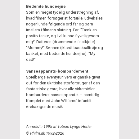
Bedende hundeøjne
Som en meget tydelig understregning af,
hvad filmen forsøger at fortælle, udveksles
nogenlunde følgende ord far og børn
imellem i filmens slutning. Far: "Tænk en
positiv tanke, og I vil kunne flyve ligesom
mig!" Datteren (drømmende, i natkjole):
"Mommy!" Sønnen (iklædt baseballtrøje og
kasket, med bedende hundeøjne): "My
dad!"
Sanseapparats-bombardement
Spielbergs eventyrunivers er ganske givet
guf for den ukritiske storforbruger af den
fantastiske genre, hvor alle virkemidler
bombarderer sanseapparatet – samtidig.
Komplet med John Williams’ infantilt
ørehængende musik.
Anmeldt i 1995 af Tobias Lynge Herler
© Philm.dk 1992-2026