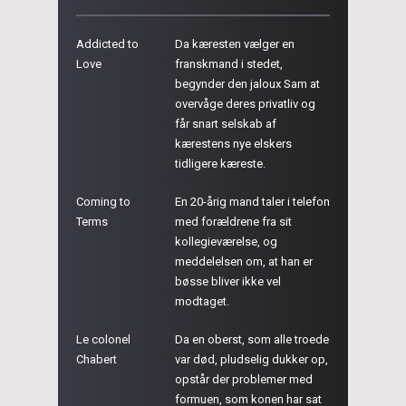
Addicted to
Da kæresten vælger en
Love
franskmand i stedet,
begynder den jaloux Sam at
overvåge deres privatliv og
får snart selskab af
kærestens nye elskers
tidligere kæreste.
Coming to
En 20-årig mand taler i telefon
Terms
med forældrene fra sit
kollegieværelse, og
meddelelsen om, at han er
bøsse bliver ikke vel
modtaget.
Le colonel
Da en oberst, som alle troede
Chabert
var død, pludselig dukker op,
opstår der problemer med
formuen, som konen har sat