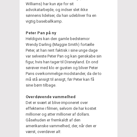
Williams) har kun øje for sit
advokatarbejde, og indser slet ikke
sønnens lidelser, da han udebliver fra en
vigtig baseballkamp.
Peter Pan på ny
Heldigvis kan den gamle bedstemor
Wendy Darling (Maggie Smith) fortælle
Peter, at han rent faktisk i sine unge dage
var selveste Peter Pan og kan genskabe sin
figur, hvis han tager til Disneyland. En ond
sørøver med klo er gusten og bliver Peter
Pans overkommelige modstander, da de to
må stå ansigt til ansigt, før Peter kan få
sine børn tilbage.
Overdøvende vammelhed
Det er svært at blive imponeret over
effekterne i filmen, selvom de har kostet
millioner og atter millioner af dollars.
Gåsehuden er fremkaldt af den
amerikanske vammelhed, der, når den er
værst, overdøver
alt
.