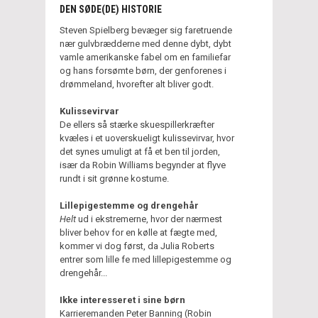
DEN SØDE(DE) HISTORIE
Steven Spielberg bevæger sig faretruende
nær gulvbrædderne med denne dybt, dybt
vamle amerikanske fabel om en familiefar
og hans forsømte børn, der genforenes i
drømmeland, hvorefter alt bliver godt.
Kulissevirvar
De ellers så stærke skuespillerkræfter
kvæles i et uoverskueligt kulissevirvar, hvor
det synes umuligt at få et ben til jorden,
især da Robin Williams begynder at flyve
rundt i sit grønne kostume.
Lillepigestemme og drengehår
Helt
ud i ekstremerne, hvor der nærmest
bliver behov for en kølle at fægte med,
kommer vi dog først, da Julia Roberts
entrer som lille fe med lillepigestemme og
drengehår...
Ikke interesseret i sine børn
Karrieremanden Peter Banning (Robin