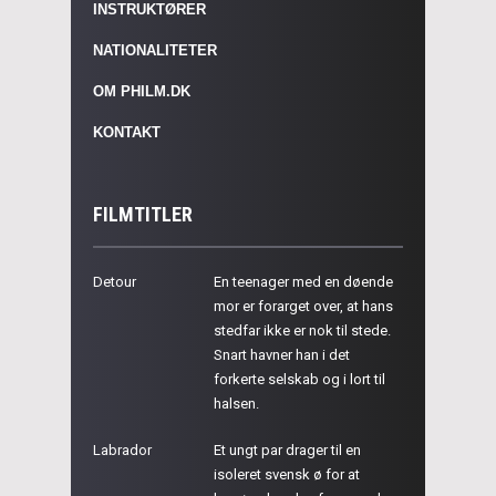
INSTRUKTØRER
NATIONALITETER
OM PHILM.DK
KONTAKT
FILMTITLER
Detour
En teenager med en døende
mor er forarget over, at hans
stedfar ikke er nok til stede.
Snart havner han i det
forkerte selskab og i lort til
halsen.
Labrador
Et ungt par drager til en
isoleret svensk ø for at