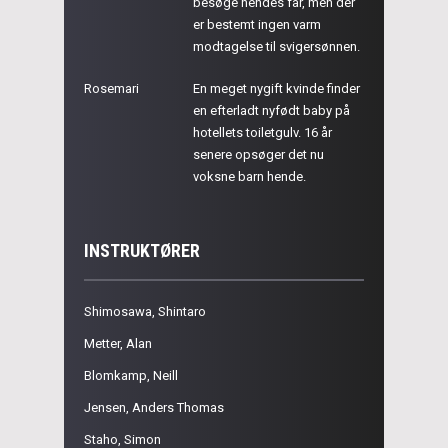
besøge hendes far, men der
er bestemt ingen varm
modtagelse til svigersønnen.
Rosemari
En meget nygift kvinde finder
en efterladt nyfødt baby på
hotellets toiletgulv. 16 år
senere opsøger det nu
voksne barn hende.
INSTRUKTØRER
Shimosawa, Shintaro
Metter, Alan
Blomkamp, Neill
Jensen, Anders Thomas
Staho, Simon