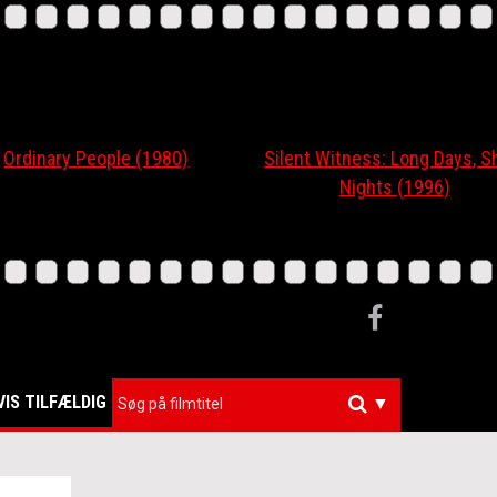
nary People (1980)
Silent Witness: Long Days, Short
Nights (1996)
VIS TILFÆLDIG
▼