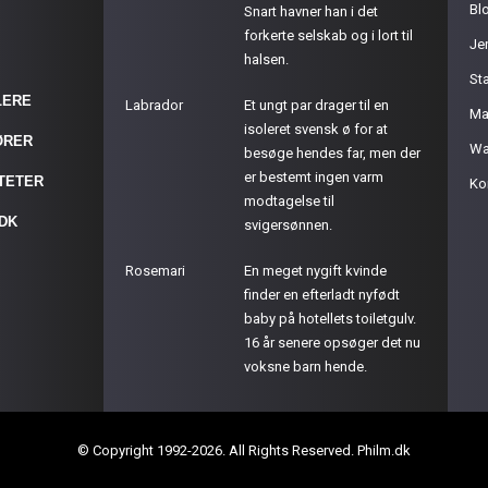
Bl
Snart havner han i det
forkerte selskab og i lort til
Je
halsen.
St
LERE
Labrador
Et ungt par drager til en
Ma
isoleret svensk ø for at
ØRER
Wa
besøge hendes far, men der
er bestemt ingen varm
ITETER
Ko
modtagelse til
.DK
svigersønnen.
Rosemari
En meget nygift kvinde
finder en efterladt nyfødt
baby på hotellets toiletgulv.
16 år senere opsøger det nu
voksne barn hende.
© Copyright 1992-2026. All Rights Reserved. Philm.dk