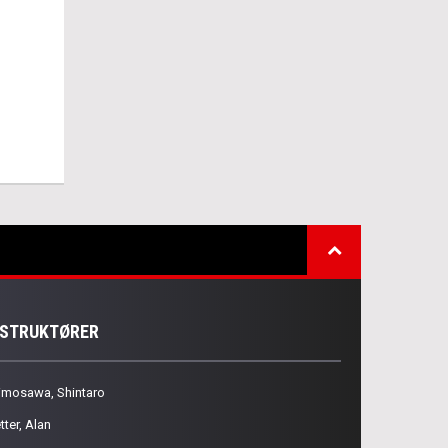
NSTRUKTØRER
imosawa, Shintaro
tter, Alan