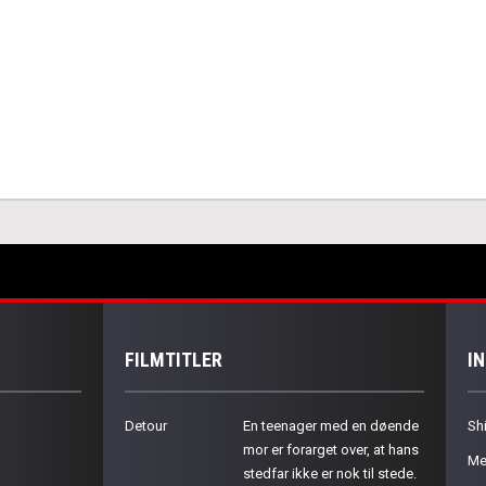
FILMTITLER
I
Detour
En teenager med en døende
Sh
mor er forarget over, at hans
Me
stedfar ikke er nok til stede.