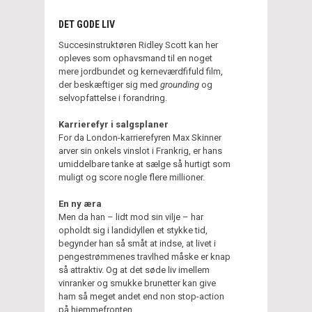
DET GODE LIV
Succesinstruktøren Ridley Scott kan her
opleves som ophavsmand til en noget
mere jordbundet og kerneværdfifuld film,
der beskæftiger sig med
grounding
og
selvopfattelse i forandring.
Karrierefyr i salgsplaner
For da London-karrierefyren Max Skinner
arver sin onkels vinslot i Frankrig, er hans
umiddelbare tanke at sælge så hurtigt som
muligt og score nogle flere millioner.
En ny æra
Men da han – lidt mod sin vilje – har
opholdt sig i landidyllen et stykke tid,
begynder han så småt at indse, at livet i
pengestrømmenes travlhed måske er knap
så attraktiv. Og at det søde liv imellem
vinranker og smukke brunetter kan give
ham så meget andet end non stop-action
på hjemmefronten.