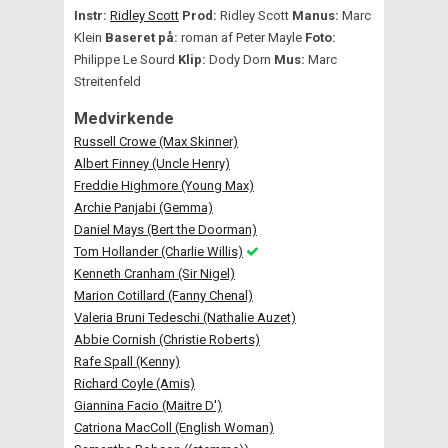
Instr:
Ridley Scott
Prod:
Ridley Scott
Manus:
Marc
Klein
Baseret på:
roman af Peter Mayle
Foto:
Philippe Le Sourd
Klip:
Dody Dorn
Mus:
Marc
Streitenfeld
Medvirkende
Russell Crowe (Max Skinner)
Albert Finney (Uncle Henry)
Freddie Highmore (Young Max)
Archie Panjabi (Gemma)
Daniel Mays (Bert the Doorman)
Tom Hollander (Charlie Willis)
Kenneth Cranham (Sir Nigel)
Marion Cotillard (Fanny Chenal)
Valeria Bruni Tedeschi (Nathalie Auzet)
Abbie Cornish (Christie Roberts)
Rafe Spall (Kenny)
Richard Coyle (Amis)
Giannina Facio (Maitre D')
Catriona MacColl (English Woman)