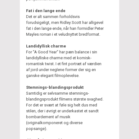
Fat i den lange ende
Det er alt sammen forholdsvis
forudsigeligt, men Ridley Scott har alligevel
fat i den lange ende, når han formidler Peter
Mayles roman i et veludnyttet bredformat.
Landidyllisk charme
For "A Good Year" har pæn balance i sin
landidylliske charme med et komisk-
romantisk twist. I et fint portræt af værdien
af jord under neglene former der sig en
ganske elegant filmoplevelse.
Stemnings-blandingsprodukt
Samtidig er selvsamme stemnings-
blandingsprodukt filmens største svaghed.
For det er svært at føle sig helt dus med
stilen, der i øvrigt er underkastet et sandt
bombardement af musik
(originalkomponeret og diverse
popsange).