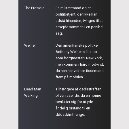
The Presidio
En militærmand og en
politibetjent, der ikke kan
udstå hinanden, tvinges til at
arbejde sammen i en penibel
sag.
Weiner
Den amerikanske politiker
Anthony Weiner stiller op
som borgmester i New York,
men kommer i hård modvind,
da han har vist sin tissemand
frem på mobilen.
Dead Man
Tilhængere af dødsstraffen
Walking
bliver rasende, da en nonne
beslutter sig for at yde
åndelig bistand til en
dødsdømt fange.