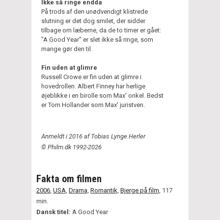
Ikke så ringe endda
På trods af den unødvendigt klistrede
slutning er det dog smilet, der sidder
tilbage om læberne, da de to timer er gået:
"A Good Year" er slet ikke så ringe, som
mange gør den til.
Fin uden at glimre
Russell Crowe er fin uden at glimre i
hovedrollen. Albert Finney har herlige
øjeblikke i en birolle som Max' onkel. Bedst
er Tom Hollander som Max' juristven.
Anmeldt i 2016 af Tobias Lynge Herler
© Philm.dk 1992-2026
Fakta om filmen
2006
,
USA,
Drama,
Romantik,
Bjerge på film,
117
min.
Dansk titel:
A Good Year