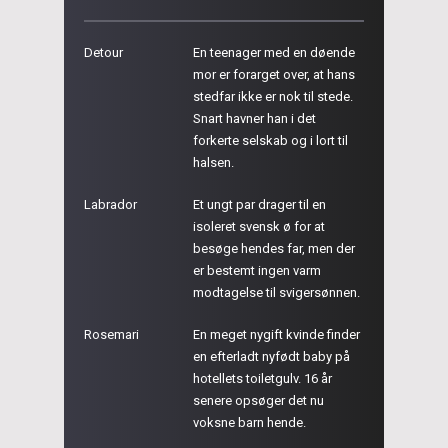
Detour
En teenager med en døende
mor er forarget over, at hans
stedfar ikke er nok til stede.
Snart havner han i det
forkerte selskab og i lort til
halsen.
Labrador
Et ungt par drager til en
isoleret svensk ø for at
besøge hendes far, men der
er bestemt ingen varm
modtagelse til svigersønnen.
Rosemari
En meget nygift kvinde finder
en efterladt nyfødt baby på
hotellets toiletgulv. 16 år
senere opsøger det nu
voksne barn hende.