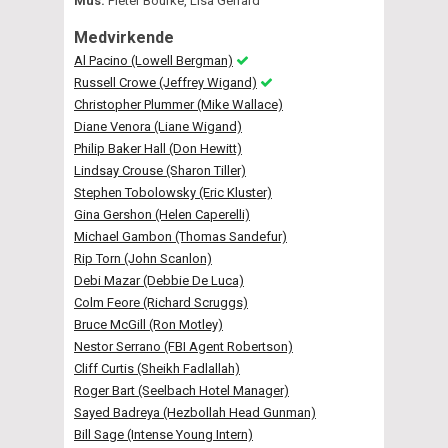
Mus:
Pieter Bourke, Lisa Gerrard
Medvirkende
Al Pacino (Lowell Bergman)
Russell Crowe (Jeffrey Wigand)
Christopher Plummer (Mike Wallace)
Diane Venora (Liane Wigand)
Philip Baker Hall (Don Hewitt)
Lindsay Crouse (Sharon Tiller)
Stephen Tobolowsky (Eric Kluster)
Gina Gershon (Helen Caperelli)
Michael Gambon (Thomas Sandefur)
Rip Torn (John Scanlon)
Debi Mazar (Debbie De Luca)
Colm Feore (Richard Scruggs)
Bruce McGill (Ron Motley)
Nestor Serrano (FBI Agent Robertson)
Cliff Curtis (Sheikh Fadlallah)
Roger Bart (Seelbach Hotel Manager)
Sayed Badreya (Hezbollah Head Gunman)
Bill Sage (Intense Young Intern)