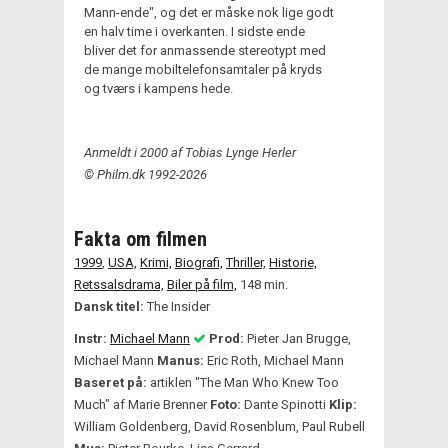
Mann-ende", og det er måske nok lige godt
en halv time i overkanten. I sidste ende
bliver det for anmassende stereotypt med
de mange mobiltelefonsamtaler på kryds
og tværs i kampens hede.
Anmeldt i 2000 af Tobias Lynge Herler
© Philm.dk 1992-2026
Fakta om filmen
1999
,
USA,
Krimi,
Biografi,
Thriller,
Historie,
Retssalsdrama,
Biler på film,
148 min.
Dansk titel:
The Insider
Instr:
Michael Mann
Prod:
Pieter Jan Brugge,
Michael Mann
Manus:
Eric Roth, Michael Mann
Baseret på:
artiklen "The Man Who Knew Too
Much" af Marie Brenner
Foto:
Dante Spinotti
Klip:
William Goldenberg, David Rosenblum, Paul Rubell