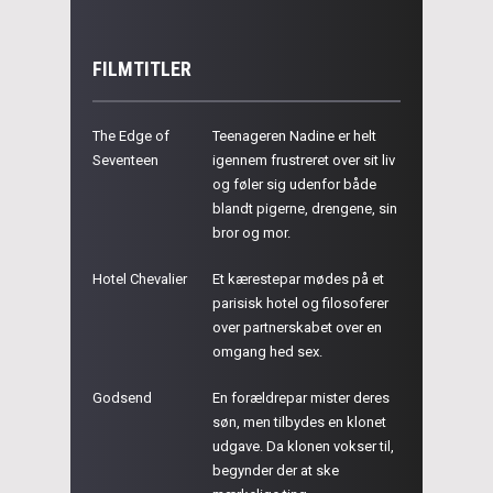
FILMTITLER
The Edge of
Teenageren Nadine er helt
Seventeen
igennem frustreret over sit liv
og føler sig udenfor både
blandt pigerne, drengene, sin
bror og mor.
Hotel Chevalier
Et kærestepar mødes på et
parisisk hotel og filosoferer
over partnerskabet over en
omgang hed sex.
Godsend
En forældrepar mister deres
søn, men tilbydes en klonet
udgave. Da klonen vokser til,
begynder der at ske