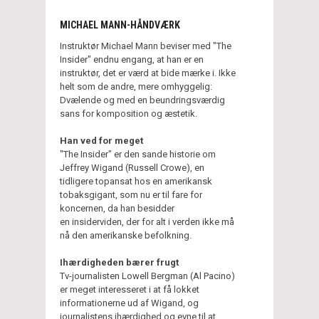
MICHAEL MANN-HÅNDVÆRK
Instruktør Michael Mann beviser med "The
Insider" endnu engang, at han er en
instruktør, det er værd at bide mærke i. Ikke
helt som de andre, mere omhyggelig:
Dvælende og med en beundringsværdig
sans for komposition og æstetik.
Han ved for meget
"The Insider" er den sande historie om
Jeffrey Wigand (Russell Crowe), en
tidligere topansat hos en amerikansk
tobaksgigant, som nu er til fare for
koncernen, da han besidder
en insiderviden, der for alt i verden ikke må
nå den amerikanske befolkning.
Ihærdigheden bærer frugt
Tv-journalisten Lowell Bergman (Al Pacino)
er meget interesseret i at få lokket
informationerne ud af Wigand, og
journalistens ihærdighed og evne til at