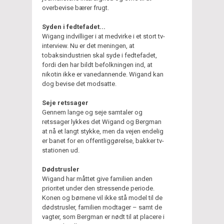
overbevise bærer frugt.
Syden i fedtefadet...
Wigang indvilliger i at medvirke i et stort tv-
interview. Nu er det meningen, at
tobaksindustrien skal syde i fedtefadet,
fordi den har bildt befolkningen ind, at
nikotin ikke er vanedannende. Wigand kan
dog bevise det modsatte.
Seje retssager
Gennem lange og seje samtaler og
retssager lykkes det Wigand og Bergman
at nå et langt stykke, men da vejen endelig
er banet for en offentliggørelse, bakker tv-
stationen ud.
Dødstrusler
Wigand har måttet give familien anden
prioritet under den stressende periode.
Konen og børnene vil ikke stå model til de
dødstrusler, familien modtager – samt de
vagter, som Bergman er nødt til at placere i