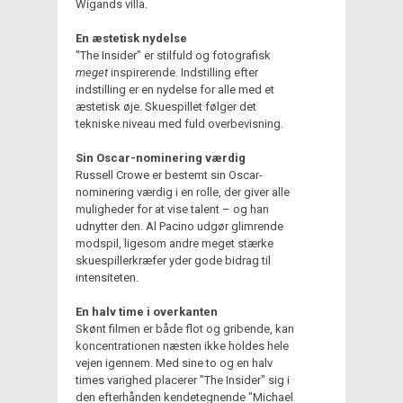
Wigands villa.
En æstetisk nydelse
"The Insider" er stilfuld og fotografisk
meget
inspirerende. Indstilling efter
indstilling er en nydelse for alle med et
æstetisk øje. Skuespillet følger det
tekniske niveau med fuld overbevisning.
Sin Oscar-nominering værdig
Russell Crowe er bestemt sin Oscar-
nominering værdig i en rolle, der giver alle
muligheder for at vise talent – og han
udnytter den. Al Pacino udgør glimrende
modspil, ligesom andre meget stærke
skuespillerkræfer yder gode bidrag til
intensiteten.
En halv time i overkanten
Skønt filmen er både flot og gribende, kan
koncentrationen næsten ikke holdes hele
vejen igennem. Med sine to og en halv
times varighed placerer "The Insider" sig i
den efterhånden kendetegnende "Michael