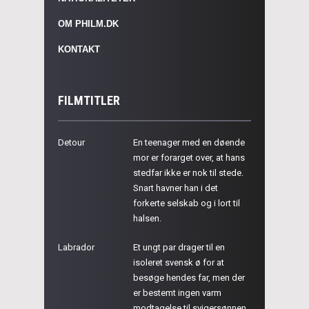
OM PHILM.DK
KONTAKT
FILMTITLER
Detour
En teenager med en døende
mor er forarget over, at hans
stedfar ikke er nok til stede.
Snart havner han i det
forkerte selskab og i lort til
halsen.
Labrador
Et ungt par drager til en
isoleret svensk ø for at
besøge hendes far, men der
er bestemt ingen varm
modtagelse til svigersønnen.