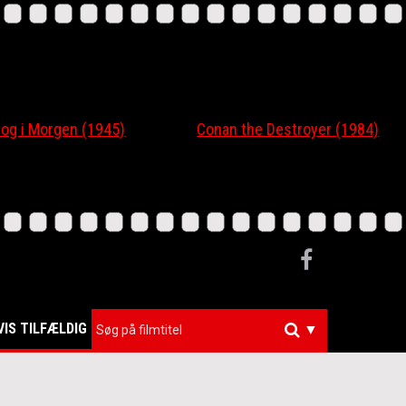
 og i Morgen (1945)
Conan the Destroyer (1984)
VIS TILFÆLDIG
▼