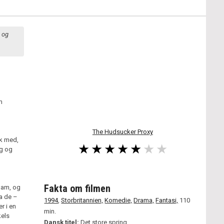
, og
m
The Hudsucker Proxy
æk med,
ng og
Fakta om filmen
ham, og
Da de –
1994
,
Storbritannien,
Komedie,
Drama,
Fantasi,
110
r i en
min.
kels
Dansk titel:
Det store spring