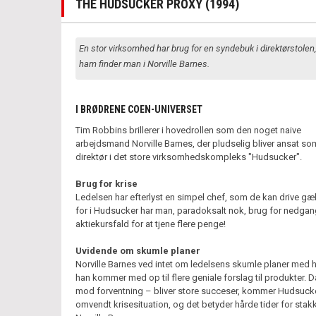
THE HUDSUCKER PROXY (1994)
En stor virksomhed har brug for en syndebuk i direktørstolen
ham finder man i Norville Barnes.
I BRØDRENE COEN-UNIVERSET
Tim Robbins brillerer i hovedrollen som den noget naive
arbejdsmand Norville Barnes, der pludselig bliver ansat so
direktør i det store virksomhedskompleks "Hudsucker".
Brug for krise
Ledelsen har efterlyst en simpel chef, som de kan drive g
for i Hudsucker har man, paradoksalt nok, brug for nedga
aktiekursfald for at tjene flere penge!
Uvidende om skumle planer
Norville Barnes ved intet om ledelsens skumle planer med 
han kommer med op til flere geniale forslag til produkter. 
mod forventning – bliver store succeser, kommer Hudsucke
omvendt krisesituation, og det betyder hårde tider for stak