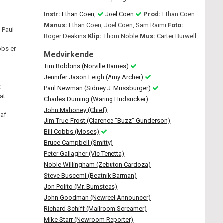
Instr:
Ethan Coen,
Joel Coen
Prod:
Ethan Coen
Manus:
Ethan Coen, Joel Coen, Sam Raimi
Foto:
 Paul
Roger Deakins
Klip:
Thom Noble
Mus:
Carter Burwell
bbs er
Medvirkende
Tim Robbins (Norville Barnes)
Jennifer Jason Leigh (Amy Archer)
t
Paul Newman (Sidney J. Mussburger)
at
Charles Durning (Waring Hudsucker)
John Mahoney (Chief)
 af
Jim True-Frost (Clarence "Buzz" Gunderson)
Bill Cobbs (Moses)
Bruce Campbell (Smitty)
Peter Gallagher (Vic Tenetta)
Noble Willingham (Zebuton Cardoza)
Steve Buscemi (Beatnik Barman)
Jon Polito (Mr. Bumsteas)
John Goodman (Newreel Announcer)
Richard Schiff (Mailroom Screamer)
Mike Starr (Newroom Reporter)