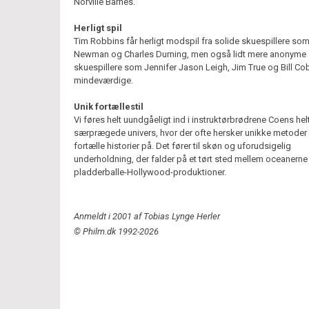
Norville Barnes.
Herligt spil
Tim Robbins får herligt modspil fra solide skuespillere som
Newman og Charles Durning, men også lidt mere anonyme
skuespillere som Jennifer Jason Leigh, Jim True og Bill Co
mindeværdige.
Unik fortællestil
Vi føres helt uundgåeligt ind i instruktørbrødrene Coens hel
særprægede univers, hvor der ofte hersker unikke metoder 
fortælle historier på. Det fører til skøn og uforudsigelig
underholdning, der falder på et tørt sted mellem oceanerne
pladderballe-Hollywood-produktioner.
Anmeldt i 2001 af Tobias Lynge Herler
© Philm.dk 1992-2026