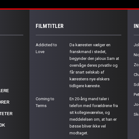
FILMTITLER
I
Addicted to
Da kæresten vælger en
Jo
Love
franskmand i stedet,
Ni
begynder den jaloux Sam at
Zo
overvåge deres privatliv og
får snart selskab af
Ch
kærestens nye elskers
Sc
tidligere kæreste.
LERE
Pet
Coming to
En 20-årig mand taler i
ØRER
Jo
Terms
telefon med forældrene fra
sit kollegieværelse, og
ITETER
Sk
meddelelsen om, at han er
.DK
bøsse bliver ikke vel
modtaget.