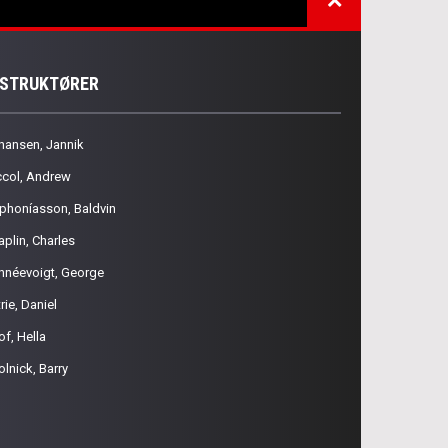
NSTRUKTØRER
hansen, Jannik
ccol, Andrew
phoníasson, Baldvin
aplin, Charles
hnéevoigt, George
rie, Daniel
of, Hella
olnick, Barry