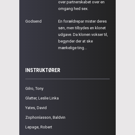
over partnerskabet over en
omgang hed sex.
Godsend
En forældrepar mister deres
søn, men tilbydes en klonet
udgave. Da klonen vokser til,
begynder der at ske
mærkelige ting...
INSTRUKTØRER
Gilro, Tony
Glatter, Leslie Linka
Yates, David
Zophoníasson, Baldvin
Lepage, Robert