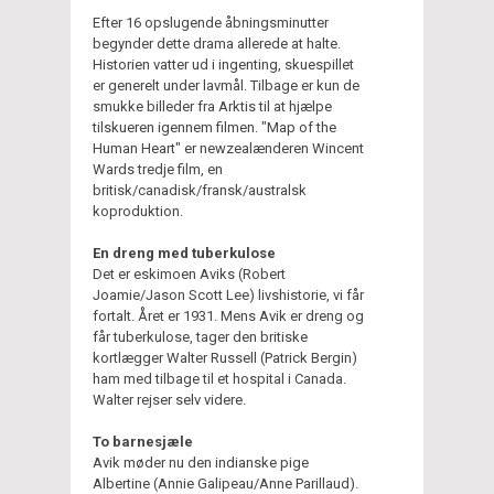
Efter 16 opslugende åbningsminutter
begynder dette drama allerede at halte.
Historien vatter ud i ingenting, skuespillet
er generelt under lavmål. Tilbage er kun de
smukke billeder fra Arktis til at hjælpe
tilskueren igennem filmen. "Map of the
Human Heart" er newzealænderen Wincent
Wards tredje film, en
britisk/canadisk/fransk/australsk
koproduktion.
En dreng med tuberkulose
Det er eskimoen Aviks (Robert
Joamie/Jason Scott Lee) livshistorie, vi får
fortalt. Året er 1931. Mens Avik er dreng og
får tuberkulose, tager den britiske
kortlægger Walter Russell (Patrick Bergin)
ham med tilbage til et hospital i Canada.
Walter rejser selv videre.
To barnesjæle
Avik møder nu den indianske pige
Albertine (Annie Galipeau/Anne Parillaud).