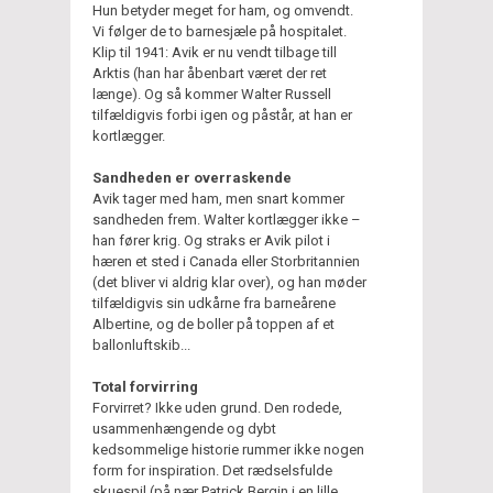
Hun betyder meget for ham, og omvendt.
Vi følger de to barnesjæle på hospitalet.
Klip til 1941: Avik er nu vendt tilbage till
Arktis (han har åbenbart været der ret
længe). Og så kommer Walter Russell
tilfældigvis forbi igen og påstår, at han er
kortlægger.
Sandheden er overraskende
Avik tager med ham, men snart kommer
sandheden frem. Walter kortlægger ikke –
han fører krig. Og straks er Avik pilot i
hæren et sted i Canada eller Storbritannien
(det bliver vi aldrig klar over), og han møder
tilfældigvis sin udkårne fra barneårene
Albertine, og de boller på toppen af et
ballonluftskib...
Total forvirring
Forvirret? Ikke uden grund. Den rodede,
usammenhængende og dybt
kedsommelige historie rummer ikke nogen
form for inspiration. Det rædselsfulde
skuespil (på nær Patrick Bergin i en lille