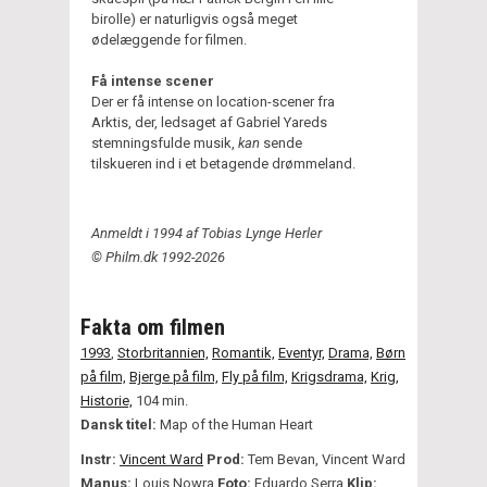
birolle) er naturligvis også meget
ødelæggende for filmen.
Få intense scener
Der er få intense on
location-scener fra
Arktis, der, ledsaget af Gabriel Yareds
stemningsfulde musik,
kan
sende
tilskueren ind i et betagende drømmeland.
Anmeldt i 1994 af Tobias Lynge Herler
© Philm.dk 1992-2026
Fakta om filmen
1993
,
Storbritannien,
Romantik,
Eventyr,
Drama,
Børn
på film,
Bjerge på film,
Fly på film,
Krigsdrama,
Krig,
Historie,
104 min.
Dansk titel:
Map of the Human Heart
Instr:
Vincent Ward
Prod:
Tem Bevan, Vincent Ward
Manus:
Louis Nowra
Foto:
Eduardo Serra
Klip: