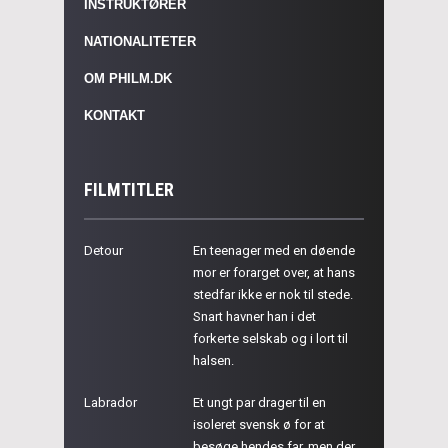
INSTRUKTØRER
NATIONALITETER
OM PHILM.DK
KONTAKT
FILMTITLER
Detour
En teenager med en døende
mor er forarget over, at hans
stedfar ikke er nok til stede.
Snart havner han i det
forkerte selskab og i lort til
halsen.
Labrador
Et ungt par drager til en
isoleret svensk ø for at
besøge hendes far, men der