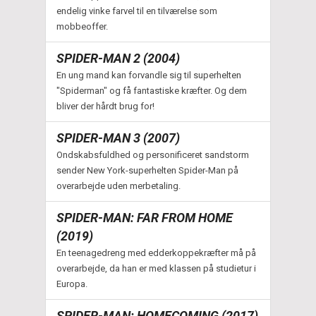
endelig vinke farvel til en tilværelse som
mobbeoffer.
SPIDER-MAN 2 (2004)
En ung mand kan forvandle sig til superhelten
"Spiderman" og få fantastiske kræfter. Og dem
bliver der hårdt brug for!
SPIDER-MAN 3 (2007)
Ondskabsfuldhed og personificeret sandstorm
sender New York-superhelten Spider-Man på
overarbejde uden merbetaling.
SPIDER-MAN: FAR FROM HOME
(2019)
En teenagedreng med edderkoppekræfter må på
overarbejde, da han er med klassen på studietur i
Europa.
SPIDER-MAN: HOMECOMING (2017)