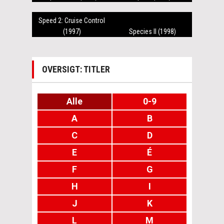
Speed 2: Cruise Control
(1997)
Species II (1998)
OVERSIGT: TITLER
Alle
0-9
A
B
C
D
E
É
F
G
H
I
J
K
L
M