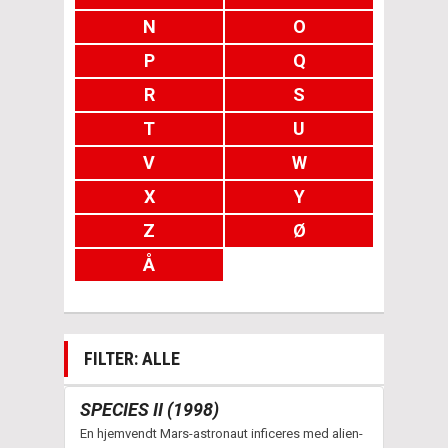
N
O
P
Q
R
S
T
U
V
W
X
Y
Z
Ø
Å
FILTER: ALLE
SPECIES II (1998)
En hjemvendt Mars-astronaut inficeres med alien-