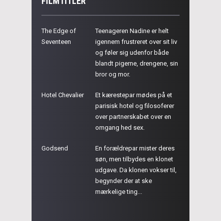
FILMTITLER
The Edge of
Teenageren Nadine er helt
Seventeen
igennem frustreret over sit liv
og føler sig udenfor både
blandt pigerne, drengene, sin
bror og mor.
Hotel Chevalier
Et kærestepar mødes på et
parisisk hotel og filosoferer
over partnerskabet over en
omgang hed sex.
Godsend
En forældrepar mister deres
søn, men tilbydes en klonet
udgave. Da klonen vokser til,
begynder der at ske
mærkelige ting...