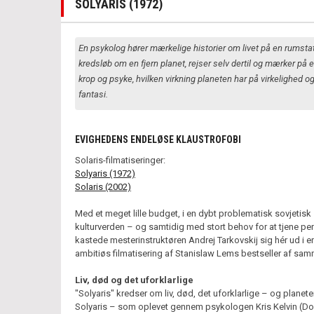
SOLYARIS (1972)
En psykolog hører mærkelige historier om livet på en rumstat
kredsløb om en fjern planet, rejser selv dertil og mærker på 
krop og psyke, hvilken virkning planeten har på virkelighed o
fantasi.
EVIGHEDENS ENDELØSE KLAUSTROFOBI
Solaris-filmatiseringer:
Solyaris (1972)
Solaris (2002)
Med et meget lille budget, i en dybt problematisk sovjetisk
kulturverden – og samtidig med stort behov for at tjene p
kastede mesterinstruktøren Andrej Tarkovskij sig hér ud i 
ambitiøs filmatisering af Stanislaw Lems bestseller af sam
Liv, død og det uforklarlige
"Solyaris" kredser om liv, død, det uforklarlige – og planet
Solyaris – som oplevet gennem psykologen Kris Kelvin (D