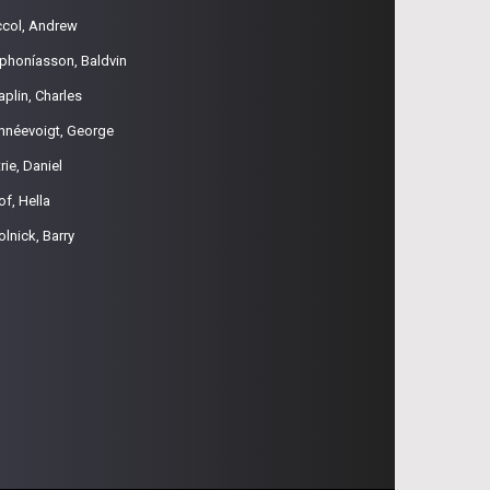
ccol, Andrew
phoníasson, Baldvin
aplin, Charles
hnéevoigt, George
rie, Daniel
of, Hella
olnick, Barry