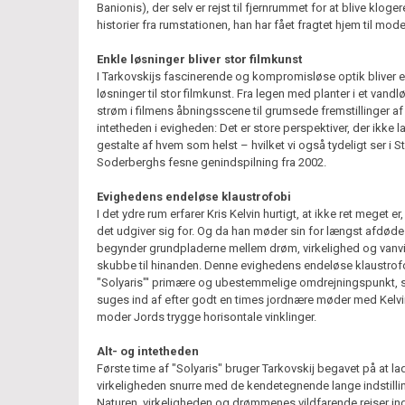
Banionis), der selv er rejst til fjernrummet for at blive kloge
historier fra rumstationen, han har fået fragtet hjem til mode
Enkle løsninger bliver stor filmkunst
I Tarkovskijs fascinerende og kompromisløse optik bliver 
løsninger til stor filmkunst. Fra legen med planter i et vandl
strøm i filmens åbningsscene til grumsede fremstillinger af
intetheden i evigheden: Det er store perspektiver, der ikke l
gestalte af hvem som helst – hvilket vi også tydeligt ser i S
Soderberghs fesne genindspilning fra 2002.
Evighedens endeløse klaustrofobi
I det ydre rum erfarer Kris Kelvin hurtigt, at ikke ret meget er
det udgiver sig for. Og da han møder sin for længst afdøde
begynder grundpladerne mellem drøm, virkelighed og vanvi
skubbe til hinanden. Denne evighedens endeløse klaustrof
"Solyaris"' primære og ubestemmelige omdrejningspunkt, 
suges ind af efter godt en times jordnære møder med Kelv
moder Jords trygge horisontale vinklinger.
Alt- og intetheden
Første time af "Solyaris" bruger Tarkovskij begavet på at la
virkeligheden snurre med de kendetegnende lange indstillin
Naturen, virkeligheden og drømmenes vildfarende rejser ind