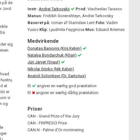
re på de
r Jord.
Instr:
Andrej Tarkovskij
Prod:
Viacheslav Tarasov
Manus:
Fridrikh Gorenshteyn, Andrei Tarkovsky
Baseret på:
roman af Stanislaw Lem
Foto:
Vadim
enkle
Yusov
Klip:
Lyudmila Feyginova
Mus:
Eduard Artemev
øbs
Medvirkende
ader sig
Donatas Banionis (Kris Kelvin)
teven
Natalya Bondarchuk (Khari)
Jüri Järvet (Snaut)
Nikolai Grinko (Nik Kelvin)
, hvad
Anatoli Solonitsyn (Dr. Sartorius)
 hustru,
d at
Et
angiver en særlig god præstation
obi er
Et
angiver en særlig dårlig præstation
som vi
in og
Priser
CAN - Grand Prize of the Jury
CAN - FRIPRESCI Prize
de
CAN-N - Palme d'Or-nominering
ger.
 i