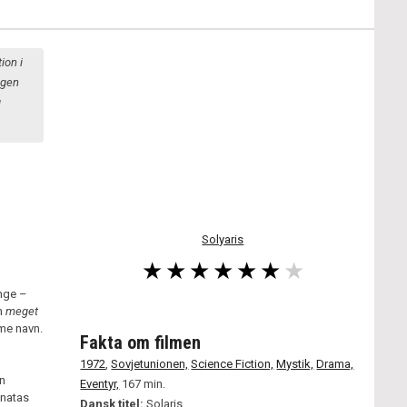
ion i
egen
g
Solyaris
enge –
en
meget
me navn.
Fakta om filmen
1972
,
Sovjetunionen,
Science Fiction,
Mystik,
Drama,
en
Eventyr,
167 min.
onatas
Dansk titel:
Solaris