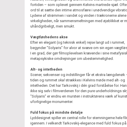
fortiden – som oplevet gennem Kelvins martrede sjæl. Ofte
ord til at sætte den intime atmosfære i unødvendige vibrati
Lydene af strømmen i vandet og vinden i trækronerne alen
virkeligheden, når sammensmeltningen med øjeblikket er 
uhåndgribeligt, men smukt.
Vægtløshedens akse
Efter en elegant (og teknisk enkel) rejse langt ud i rummet,
begynder "Solyaris" for alvor at svæve om sin egen vægtlø
I en grad, der gør filmoplevelsen krævende i sine metafysi
metapsykiske omdrejninger om ubestemmelighed.
Alt- og intetheden
Scener, sekvenser og indstillinger får et ekstra længdenøk 
tiden og rummet
skal
strækkes i Kelvins møde med alt- og
intetheden. Det har Tarkovskij i dén grad forståelse for. Han
ikke sig selv i filmverdenen for den pure underholdnings sk
"Solyaris" er endnu en mursten i instruktørens værk af kuns
uforlignelige monumenter.
Fuld fokus på mindste detalje
Lyddesignet spiller en central rolle for stemningerne hele fi
igennem. I velkendt Tarkovskij-elegance med fuld fokus på