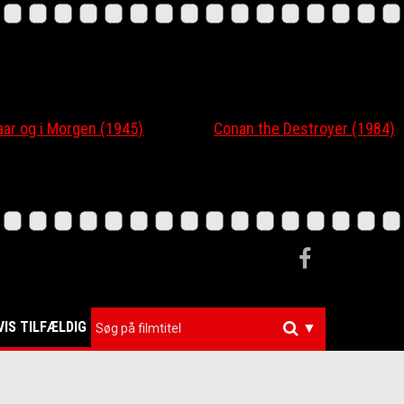
 og i Morgen (1945)
Conan the Destroyer (1984)
VIS TILFÆLDIG
▼