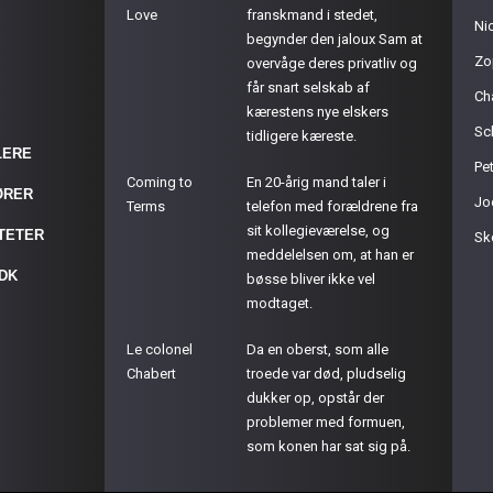
Love
franskmand i stedet,
Ni
begynder den jaloux Sam at
Zo
overvåge deres privatliv og
får snart selskab af
Ch
kærestens nye elskers
Sc
tidligere kæreste.
LERE
Pet
Coming to
En 20-årig mand taler i
ØRER
Jo
Terms
telefon med forældrene fra
sit kollegieværelse, og
ITETER
Sk
meddelelsen om, at han er
.DK
bøsse bliver ikke vel
modtaget.
Le colonel
Da en oberst, som alle
Chabert
troede var død, pludselig
dukker op, opstår der
problemer med formuen,
som konen har sat sig på.