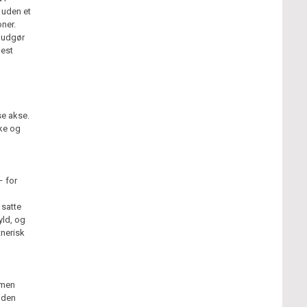
 uden et
oner.
e udgør
mest
se akse.
ske og
– for
 satte
yld, og
tnerisk
lmen
 den