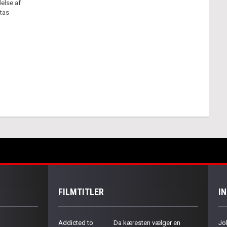
else af
atas
FILMTITLER
I
Addicted to
Da kæresten vælger en
Jo