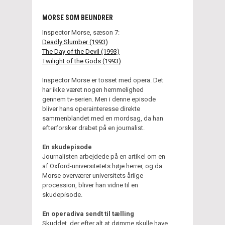
MORSE SOM BEUNDRER
Inspector Morse, sæson 7:
Deadly Slumber (1993)
The Day of the Devil (1993)
Twilight of the Gods (1993)
Inspector Morse er tosset med opera. Det
har ikke været nogen hemmelighed
gennem tv-serien. Men i denne episode
bliver hans operainteresse direkte
sammenblandet med en mordsag, da han
efterforsker drabet på en journalist.
En skudepisode
Journalisten arbejdede på en artikel om en
af Oxford-universitetets høje herrer, og da
Morse overværer universitets årlige
procession, bliver han vidne til en
skudepisode.
En operadiva sendt til tælling
Skuddet, der efter alt at dømme skulle have