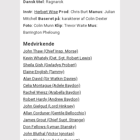
Dansk titel:
Ragnarok
Instr:
Herbert Wise
Prod:
Chris Burt
Manus:
Julian
Mitchell
Baseret på:
karakterer af Colin Dexter
Foto:
Colin Munn
Klip:
Trevor Waite
Mus:
Barrington Pheloung
Medvirkende
John Thaw (Chief Insp. Morse)
Kevin Whately (Det. Sgt. Robert Lewis)
Sheila Gish (Gwladys Probert)
Elaine English (Tammy)
Alan David (Sir Watkin Davies)
Celia Montague (Adele Baydon)
Rachel Weisz (Arabella Baydon)
Robert Hardy (Andrew Baydon)
John Gielgud (Lord Hinksey)
Allan Corduner (Gentile Bellocchio)
James Grout (Chief Supt. Strange)
Don Fellows (Lyman Stansky)
John Bluthal (Victor Ignotas)