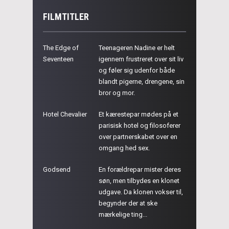
FILMTITLER
The Edge of
Teenageren Nadine er helt
Seventeen
igennem frustreret over sit liv
og føler sig udenfor både
blandt pigerne, drengene, sin
bror og mor.
Hotel Chevalier
Et kærestepar mødes på et
parisisk hotel og filosoferer
over partnerskabet over en
omgang hed sex.
Godsend
En forældrepar mister deres
søn, men tilbydes en klonet
udgave. Da klonen vokser til,
begynder der at ske
mærkelige ting...