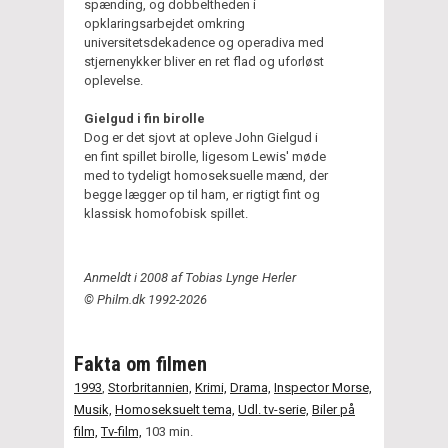
spænding, og dobbeltheden i
opklaringsarbejdet omkring
universitetsdekadence og operadiva med
stjernenykker bliver en ret flad og uforløst
oplevelse.
Gielgud i fin birolle
Dog er det sjovt at opleve John Gielgud i
en fint spillet birolle, ligesom Lewis' møde
med to tydeligt homoseksuelle mænd, der
begge lægger op til ham, er rigtigt fint og
klassisk homofobisk spillet.
Anmeldt i 2008 af Tobias Lynge Herler
© Philm.dk 1992-2026
Fakta om filmen
1993
,
Storbritannien,
Krimi,
Drama,
Inspector Morse,
Musik,
Homoseksuelt tema,
Udl. tv-serie,
Biler på
film,
Tv-film,
103 min.