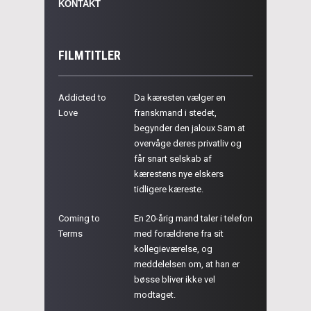
KONTAKT
FILMTITLER
Addicted to
Da kæresten vælger en
Love
franskmand i stedet,
begynder den jaloux Sam at
overvåge deres privatliv og
får snart selskab af
kærestens nye elskers
tidligere kæreste.
Coming to
En 20-årig mand taler i telefon
Terms
med forældrene fra sit
kollegieværelse, og
meddelelsen om, at han er
bøsse bliver ikke vel
modtaget.