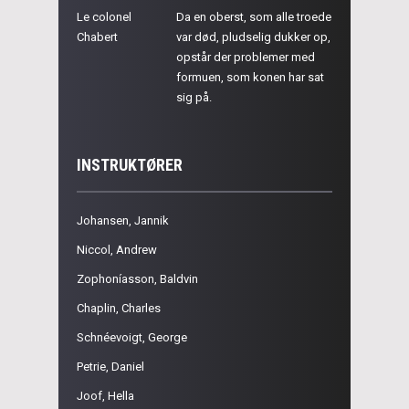
Le colonel
Da en oberst, som alle troede
Chabert
var død, pludselig dukker op,
opstår der problemer med
formuen, som konen har sat
sig på.
INSTRUKTØRER
Johansen, Jannik
Niccol, Andrew
Zophoníasson, Baldvin
Chaplin, Charles
Schnéevoigt, George
Petrie, Daniel
Joof, Hella