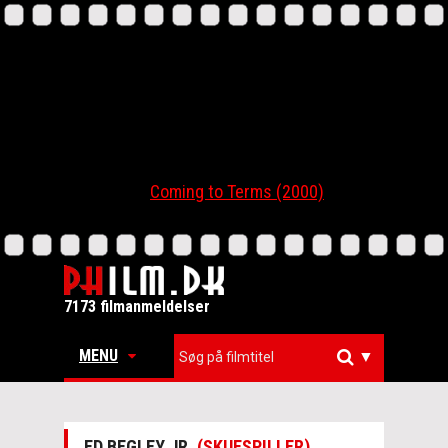
Coming to Terms (2000)
7173 filmanmeldelser
MENU
▼
ED BEGLEY JR.
(SKUESPILLER)