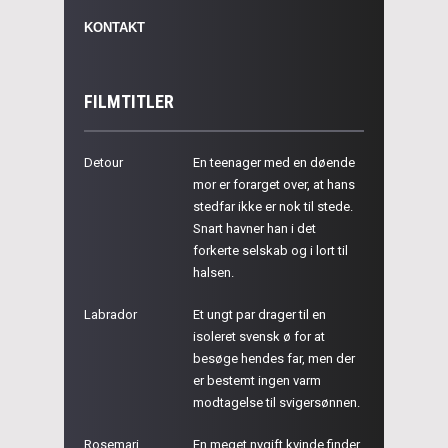
KONTAKT
FILMTITLER
Detour
En teenager med en døende
mor er forarget over, at hans
stedfar ikke er nok til stede.
Snart havner han i det
forkerte selskab og i lort til
halsen.
Labrador
Et ungt par drager til en
isoleret svensk ø for at
besøge hendes far, men der
er bestemt ingen varm
modtagelse til svigersønnen.
Rosemari
En meget nygift kvinde finder