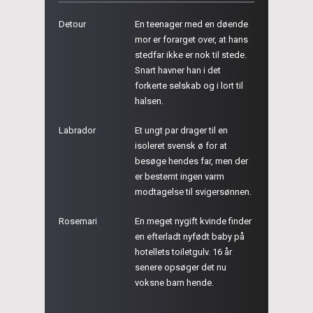
Detour
En teenager med en døende
mor er forarget over, at hans
stedfar ikke er nok til stede.
Snart havner han i det
forkerte selskab og i lort til
halsen.
Labrador
Et ungt par drager til en
isoleret svensk ø for at
besøge hendes far, men der
er bestemt ingen varm
modtagelse til svigersønnen.
Rosemari
En meget nygift kvinde finder
en efterladt nyfødt baby på
hotellets toiletgulv. 16 år
senere opsøger det nu
voksne barn hende.