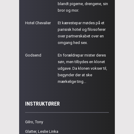
blandt pigerne, drengene, sin
bror og mor.
Hotel Chevalier
Et kærestepar mødes på et
parisisk hotel og filosoferer
over partnerskabet over en
omgang hed sex.
Godsend
En forældrepar mister deres
søn, men tilbydes en klonet
udgave. Da klonen vokser til,
begynder der at ske
mærkelige ting...
INSTRUKTØRER
Gilro, Tony
Glatter, Leslie Linka