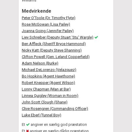
Williams
Medvirkende
Peter O'Toole (Dr. Timothy Flyte)
Rose McGowan (Lisa Pailey)
Joanna Going (Jennifer Pailey)
Liev Schreiber (Deputy Stuart 'Stu' Wargle)
Ben Affleck (Sheriff Bryce Hammond)
Nicky Katt (Deputy Steve Shanning)
Clifton Powell (Gen. Leland Copperfield)
Adam Nelson (Burke)
Michael DeLorenzo (Velazquez)
Bo Hopkins (Agent Hawthorne)
Robert Knepper (Agent Wilson)
Lonny Chapman (Man at Bar)
Linnea Quigley (Woman in Room)
John Scott Clough (Shane)
Clive Rosengren (Commanding Officer)
Luke Eberl (Tunnel Boy)
Et
angiver en særlig god præstation
Et
angiver en særlig dårlig præstation