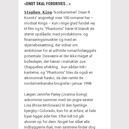
»ONDT SKAL FORDRIVES...«
Stephen King
-"konkurrenten" Dean R.
Koontz' angiveligt over 100 romaner har –
modsat Kings – kun i ringe grad fundet vej
til film og tv. "Phantoms" hører til blandt de
størst opslåede, med produktions- og
finanseringsmuskler og med en
stjernebesætning, der vidner om
ambitioner for at udfolde romanforlæggets
potentiale. Desværre er der ikke meget af
bolledejen, der hæver i instruktør Joe
Chappelles afvikling... kun sådan lidt i
kanterne, og "Phantoms" blev da også en
økonomisk fiasko, da den ramte de
nordamerikanske biografer i januar 1998.
Lægen Jennifer Pailey (Joanna Going)
ankommer sammen med sin yngre søster
Lisa (Rose McGowan) til den hjemlige
bjergby i Colorado, kun for at erfare, at hele
byen ligger øde hen. Efter lidt tid går
alvoren op for dem: Noget har slået alle
indbyggerne ihjel, men søstrene finder dog