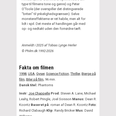
type til filmens tone og genre) og Peter
O'Toole (der overspiller det distingverede
"briteri" til ynkelighedsgrænsen). Selve
monstereffekterne er ret habile, men alt for
lidt i spil. Det meste af handlingen går med
op- og nedtakt uden den fornødne tæft.
Anmeldt i 2025 af Tobias Lynge Herler
© Philm.dk 1992-2026
Fakta om filmen
1998
,
USA,
Gyser,
Science Fiction,
Thriller,
Bjerge på
film,
Biler på film,
96 min.
Dansk titel:
Phantoms
Instr:
Joe Chappelle
Prod:
Steven A. Lane, Michael
Leahy, Robert Pringle, Joel Soisson
Manus:
Dean R.
Koontz
Baseret på:
roman af Dean R. Koontz
Foto:
Richard Clabaugh
Klip:
Randy Bricker
Mus:
David