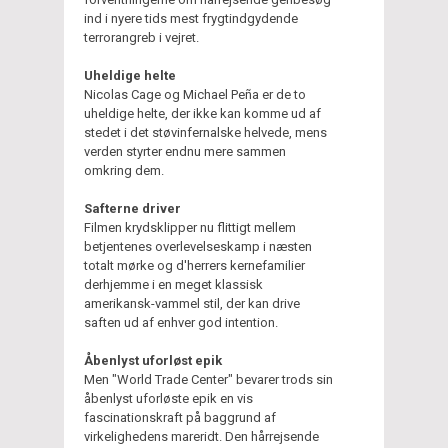
ind i nyere tids mest frygtindgydende
terrorangreb i vejret.
Uheldige helte
Nicolas Cage og Michael Peña er de to
uheldige helte, der ikke kan komme ud af
stedet i det støvinfernalske helvede, mens
verden styrter endnu mere sammen
omkring dem.
Safterne driver
Filmen krydsklipper nu flittigt mellem
betjentenes overlevelseskamp i næsten
totalt mørke og d'herrers kernefamilier
derhjemme i en meget klassisk
amerikansk-vammel stil, der kan drive
saften ud af enhver god intention.
Åbenlyst uforløst epik
Men "World Trade Center" bevarer trods sin
åbenlyst uforløste epik en vis
fascinationskraft på baggrund af
virkelighedens mareridt. Den hårrejsende