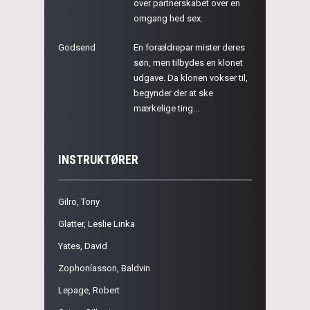
over partnerskabet over en
omgang hed sex.
Godsend
En forældrepar mister deres
søn, men tilbydes en klonet
udgave. Da klonen vokser til,
begynder der at ske
mærkelige ting...
INSTRUKTØRER
Gilro, Tony
Glatter, Leslie Linka
Yates, David
Zophoníasson, Baldvin
Lepage, Robert