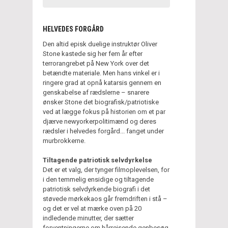
HELVEDES FORGÅRD
Den altid episk duelige instruktør Oliver
Stone kastede sig her fem år efter
terrorangrebet på New York over det
betændte materiale. Men hans vinkel er i
ringere grad at opnå katarsis gennem en
genskabelse af rædslerne – snarere
ønsker Stone det biografisk/patriotiske
ved at lægge fokus på historien om et par
djærve newyorkerpolitimænd og deres
rædsler i helvedes forgård... fanget under
murbrokkerne.
Tiltagende patriotisk selvdyrkelse
Det er et valg, der tynger filmoplevelsen, for
i den temmelig ensidige og tiltagende
patriotisk selvdyrkende biografi i det
støvede mørkekaos går fremdriften i stå –
og det er vel at mærke oven på 20
indledende minutter, der sætter
forventningerne om hårrejsende genbesøg