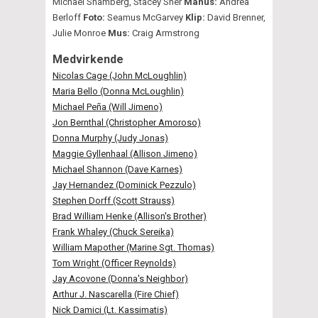
Michael Shamberg, Stacey Sher
Manus:
Andrea
Berloff
Foto:
Seamus McGarvey
Klip:
David Brenner,
Julie Monroe
Mus:
Craig Armstrong
Medvirkende
Nicolas Cage (John McLoughlin)
Maria Bello (Donna McLoughlin)
Michael Peña (Will Jimeno)
Jon Bernthal (Christopher Amoroso)
Donna Murphy (Judy Jonas)
Maggie Gyllenhaal (Allison Jimeno)
Michael Shannon (Dave Karnes)
Jay Hernandez (Dominick Pezzulo)
Stephen Dorff (Scott Strauss)
Brad William Henke (Allison's Brother)
Frank Whaley (Chuck Sereika)
William Mapother (Marine Sgt. Thomas)
Tom Wright (Officer Reynolds)
Jay Acovone (Donna's Neighbor)
Arthur J. Nascarella (Fire Chief)
Nick Damici (Lt. Kassimatis)