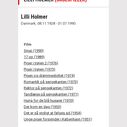
Lilli Holmer
Danmark, 08.11.1928 - 01.07.1990
Film
Sirup (1990)
17 op (1989)
Piger i trøjen 2 (1976)
Piger i trøjen (1975)
Pigen og drømmeslottet (1974)
Romantik på sengekanten (1973)
Rektor på sengekanten (1972)
Tandlæge på sengekanten (1971)
Hurra for de blå husarer (1970)
Der kom en dag (1955)
Det er så yndigt at følges ad (1954)
Unge piger forsvinder i København (1951)