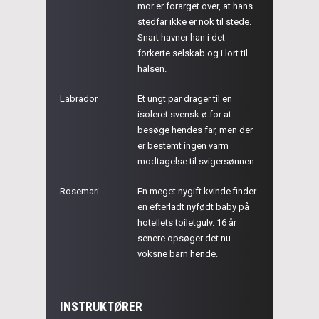
mor er forarget over, at hans
stedfar ikke er nok til stede.
Snart havner han i det
forkerte selskab og i lort til
halsen.
Labrador
Et ungt par drager til en
isoleret svensk ø for at
besøge hendes far, men der
er bestemt ingen varm
modtagelse til svigersønnen.
Rosemari
En meget nygift kvinde finder
en efterladt nyfødt baby på
hotellets toiletgulv. 16 år
senere opsøger det nu
voksne barn hende.
INSTRUKTØRER