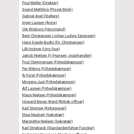
Poul Müller (Direktør)
Svend Methling (Provst Brink)
Gabriel Axel (Stellers)
Inger Lassen (Anna)
Ole Wisborg (Hipomand)
Bent Christensen (Johan Ludvig Sørensen)
Hans Egede Budtz (Dr. Christiansen)
Lilli Holmer (Ung frue)
Jakob Nielsen (I) (Hansen, cigarhandler)
Poul Clemmensen (Frihedskæmper)
Per Wiking (Frihedskæmper)
Ib Fürst (Frihedskæmper)
Mogens Juul (Frihedskæmper)
Alf Lassen (Frihedskæmper)
Klaus Nielsen (Frihedskæmper)
Howard Bevan Ward (Britisk officer)
Karl Stegger (Kirkegraver)
Elsie Neubert (Sekretær)
Margrethe Nielsen (Sekretær)
Karl Striebeck (Standardenführer Funcker)