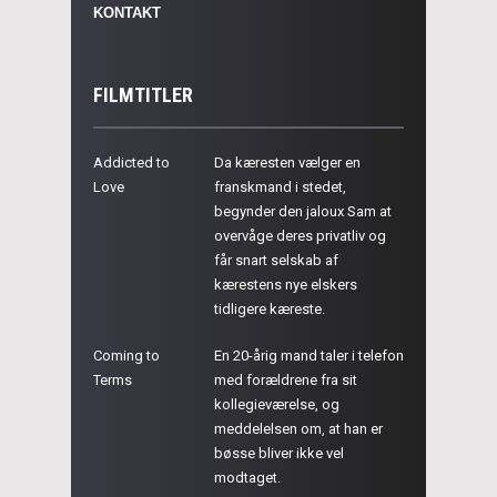
KONTAKT
FILMTITLER
Addicted to
Da kæresten vælger en
Love
franskmand i stedet,
begynder den jaloux Sam at
overvåge deres privatliv og
får snart selskab af
kærestens nye elskers
tidligere kæreste.
Coming to
En 20-årig mand taler i telefon
Terms
med forældrene fra sit
kollegieværelse, og
meddelelsen om, at han er
bøsse bliver ikke vel
modtaget.