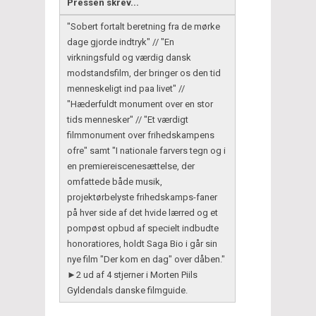
Pressen skrev...
"Sobert fortalt beretning fra de mørke
dage gjorde indtryk" // "En
virkningsfuld og værdig dansk
modstandsfilm, der bringer os den tid
menneskeligt ind paa livet" //
"Hæderfuldt monument over en stor
tids mennesker" // "Et værdigt
filmmonument over frihedskampens
ofre" samt "I nationale farvers tegn og i
en premiereiscenesættelse, der
omfattede både musik,
projektørbelyste frihedskamps-faner
på hver side af det hvide lærred og et
pompøst opbud af specielt indbudte
honoratiores, holdt Saga Bio i går sin
nye film "Der kom en dag" over dåben."
►2 ud af 4 stjerner i Morten Piils
Gyldendals danske filmguide.