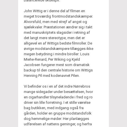
balancerede skuespil.
John Wittig er i denne del af filmen en
meget troværdig frontmodstandskæmper.
Alvorsfuld, men med strejf af angst og
sjælekvaler. Præstationen ændrer sig i takt
med manuskriptets slagsider i retning af
det langt mere stereotype, men det er
alligevel en af Wittigs bedste filmroller. De
øvrige modstandskæmpere tillægges ikke
megen betydning i mindre biroller: Louis
Miehe-Renard, Per Wiking og Kjeld
Jacobsen fungerer mest som dramatisk
backup til den centrale historie om Wittigs
Henning Pil med kodenavnet Pilen.
Vi befinder os i en af det indre Nørrebros
mange sidegader under besættelsen, hvor
en cigarhandler tilsyneladende i fred og ro
driver sin lille forretning. I et stille værelse
bag butikken, med indgang også fra
gården, holder en gruppe modstandsfolk
dog hemmelige møder: Her planlægges
udførelsen af nattens gerninger, og herfra