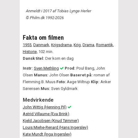
Anmeldt i 2017 af Tobias Lynge Herler
© Philm.dk 1992-2026
Fakta om filmen
1955
,
Danmark,
Krigsdrama,
Krig,
Drama,
Romantik,
Historie,
102 min.
Dansk titel:
Der kom en dag
Instr:
Sven Methling
Prod:
Poul Bang, John
Olsen
Manus:
John Olsen
Baseret på:
roman af
Flemming B. Muus
Foto:
Aage Wiltrup
Klip:
Anker
Sørensen
Mus:
Sven Gyldmark
Medvirkende
John Wittig (Henning Pil)
Astrid Villaume (Eva Brink)
Kjeld Jacobsen (Knud Tømmer)
Louis Miehe-Renard (Hans Ingerslev)
Kate Mundt (Inga Ingerslev)