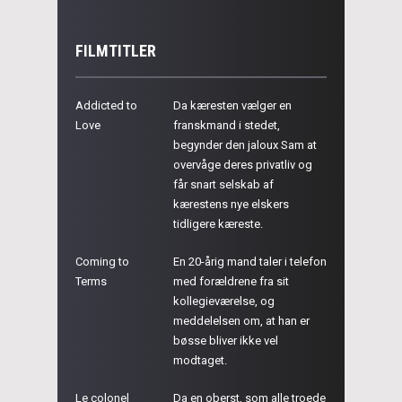
FILMTITLER
Addicted to
Da kæresten vælger en
Love
franskmand i stedet,
begynder den jaloux Sam at
overvåge deres privatliv og
får snart selskab af
kærestens nye elskers
tidligere kæreste.
Coming to
En 20-årig mand taler i telefon
Terms
med forældrene fra sit
kollegieværelse, og
meddelelsen om, at han er
bøsse bliver ikke vel
modtaget.
Le colonel
Da en oberst, som alle troede