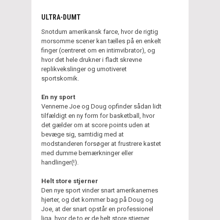
ULTRA-DUMT
Snotdum amerikansk farce, hvor de rigtig
morsomme scener kan tælles på en enkelt
finger (centreret om en intimvibrator), og
hvor det hele drukner i fladt skrevne
replikvekslinger og umotiveret
sportskomik.
En ny sport
Vennerne Joe og Doug opfinder sådan lidt
tilfældigt en ny form for basketball, hvor
det gælder om at score points uden at
bevæge sig, samtidig med at
modstanderen forsøger at frustrere kastet
med dumme bemærkninger eller
handlinger(!).
Helt store stjerner
Den nye sport vinder snart amerikanernes
hjerter, og det kommer bag på Doug og
Joe, at der snart opstår en professionel
liga, hvor de to er de helt store stjerner.