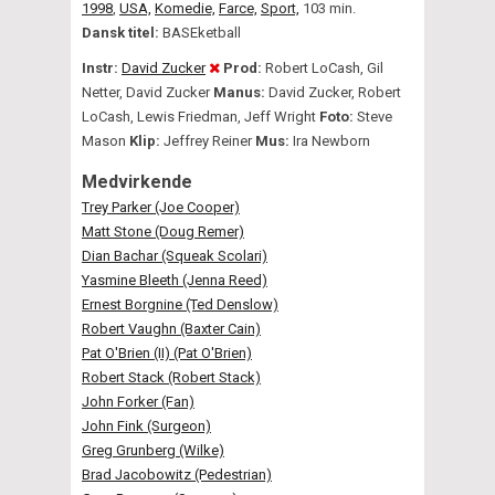
1998
,
USA,
Komedie,
Farce,
Sport,
103 min.
Dansk titel:
BASEketball
Instr:
David Zucker
Prod:
Robert LoCash, Gil
Netter, David Zucker
Manus:
David Zucker, Robert
LoCash, Lewis Friedman, Jeff Wright
Foto:
Steve
Mason
Klip:
Jeffrey Reiner
Mus:
Ira Newborn
Medvirkende
Trey Parker (Joe Cooper)
Matt Stone (Doug Remer)
Dian Bachar (Squeak Scolari)
Yasmine Bleeth (Jenna Reed)
Ernest Borgnine (Ted Denslow)
Robert Vaughn (Baxter Cain)
Pat O'Brien (II) (Pat O'Brien)
Robert Stack (Robert Stack)
John Forker (Fan)
John Fink (Surgeon)
Greg Grunberg (Wilke)
Brad Jacobowitz (Pedestrian)