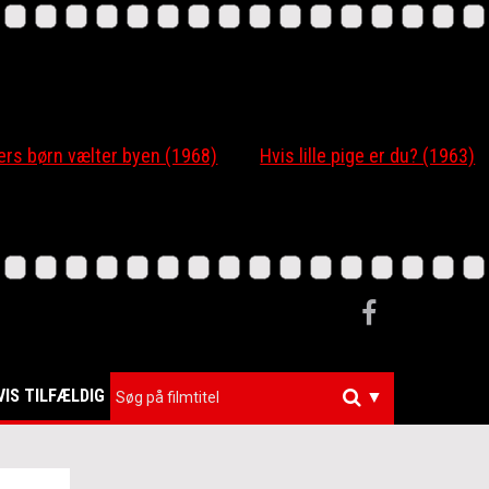
 børn vælter byen (1968)
Hvis lille pige er du? (1963)
VIS TILFÆLDIG
▼