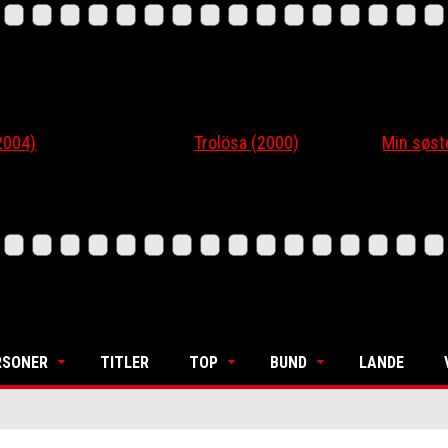
4)
Trolösa (2000)
Min søsters
RSONER
TITLER
TOP
BUND
LANDE