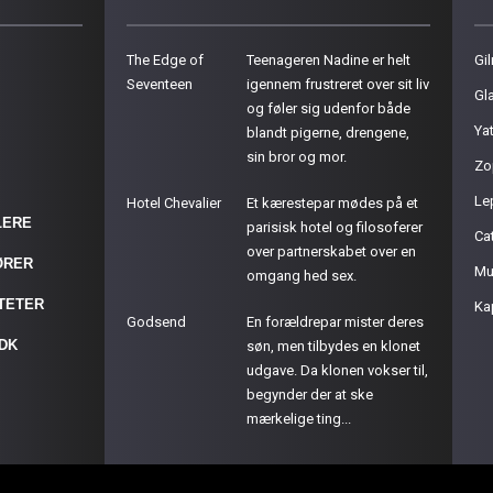
The Edge of
Teenageren Nadine er helt
Gil
Seventeen
igennem frustreret over sit liv
Gla
og føler sig udenfor både
Ya
blandt pigerne, drengene,
sin bror og mor.
Zo
Le
Hotel Chevalier
Et kærestepar mødes på et
LERE
parisisk hotel og filosoferer
Cat
over partnerskabet over en
ØRER
Mu
omgang hed sex.
ITETER
Ka
Godsend
En forældrepar mister deres
.DK
søn, men tilbydes en klonet
udgave. Da klonen vokser til,
begynder der at ske
mærkelige ting...