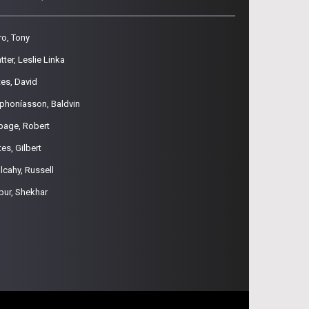
ro, Tony
tter, Leslie Linka
tes, David
phoníasson, Baldvin
page, Robert
es, Gilbert
lcahy, Russell
pur, Shekhar