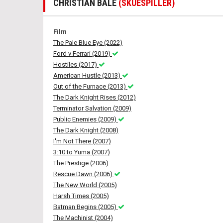
CHRISTIAN BALE
(SKUESPILLER)
Film
The Pale Blue Eye (2022)
Ford v Ferrari (2019)
Hostiles (2017)
American Hustle (2013)
Out of the Furnace (2013)
The Dark Knight Rises (2012)
Terminator Salvation (2009)
Public Enemies (2009)
The Dark Knight (2008)
I'm Not There (2007)
3:10 to Yuma (2007)
The Prestige (2006)
Rescue Dawn (2006)
The New World (2005)
Harsh Times (2005)
Batman Begins (2005)
The Machinist (2004)