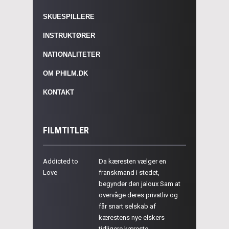
SKUESPILLERE
INSTRUKTØRER
NATIONALITETER
OM PHILM.DK
KONTAKT
FILMTITLER
Addicted to
Da kæresten vælger en
Love
franskmand i stedet,
begynder den jaloux Sam at
overvåge deres privatliv og
får snart selskab af
kærestens nye elskers
tidligere kæreste.