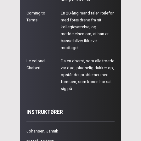
Coming to
En 20-årig mand taler i telefon
Terms
med forældrene fra sit
kollegieværelse, og
meddelelsen om, at han er
bøsse bliver ikke vel
modtaget.
Le colonel
Da en oberst, som alle troede
Chabert
var død, pludselig dukker op,
opstår der problemer med
formuen, som konen har sat
sig på.
INSTRUKTØRER
Johansen, Jannik