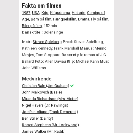
Fakta om filmen
1987
,
USA,
Krig,
Krigsdrama,
Historie,
Coming of
Age,
Børn på film,
Fængselsfilm,
Drama,
Fly på film,
Biler på film,
152 min.
Dansk titel:
Solens rige
Instr:
Steven Spielberg
Prod:
Steven Spielberg,
Kathleen Kennedy, Frank Marshall
Manus:
Menno
Meyjes, Tom Stoppard
Baseret på:
roman af J.G.
Ballard
Foto:
Allen Daviau
Klip:
Michael Kahn
Mus:
John Williams
Medvirkende
Christian Bale (Jim Graham)
John Malkovich (Basie)
Miranda Richardson (Mrs. Victor)
Nigel Havers (Dr. Rawlings)
Joe Pantoliano (Frank Demerest)
Ben Stiller (Dainty)
Robert Stephens (Mr. Lockwood)
James Walker (Mr. Radik)