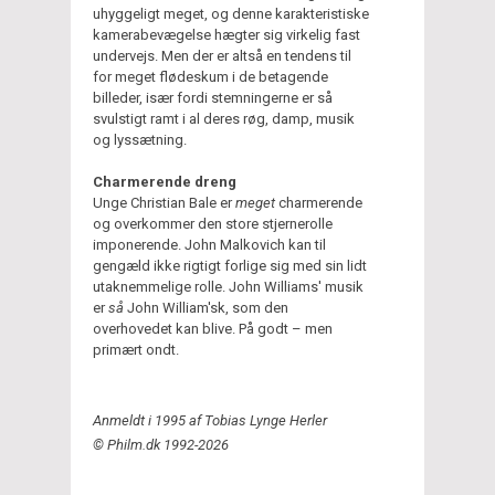
uhyggeligt meget, og denne karakteristiske
kamerabevægelse hægter sig virkelig fast
undervejs. Men der er altså en tendens til
for meget flødeskum i de betagende
billeder, især fordi stemningerne er så
svulstigt ramt i al deres røg, damp, musik
og lyssætning.
Charmerende dreng
Unge Christian Bale er
meget
charmerende
og overkommer den store stjernerolle
imponerende. John Malkovich kan til
gengæld ikke rigtigt forlige sig med sin lidt
utaknemmelige rolle. John Williams' musik
er
så
John William'sk, som den
overhovedet kan blive. På godt – men
primært ondt.
Anmeldt i 1995 af Tobias Lynge Herler
© Philm.dk 1992-2026