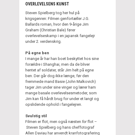
OVERLEVELSENS KUNST
Steven Spielberg tog her hul på
krigsgenren: Filmen genfortæller J.G.
Ballards roman, hvor den 9-årige Jim
Graham (Christian Bale) fører
overlevelseskamp i en japansk fangelejr
under 2. verdenskrig.
På egne ben
I mange år har han boet beskyttet hos sine
forældre i Shanghai, men da de bliver
hentet af soldater, står Jim helt på egne
ben. Der går dog ikke længe, før den
fremmede mand Basie (John Malkovich)
tager Jim under sine vinger og lærer ham
mange basale overlevelsesmetoder, som
Jim kan få hårdt brug for under et langt og
opslidende ophold i fangelejren.
Svulstig stil
Filmen er flot, men også næsten
for
flot –
Steven Spielberg og hans cheffotograf
Allen Daviau har anvendt kranfotografering