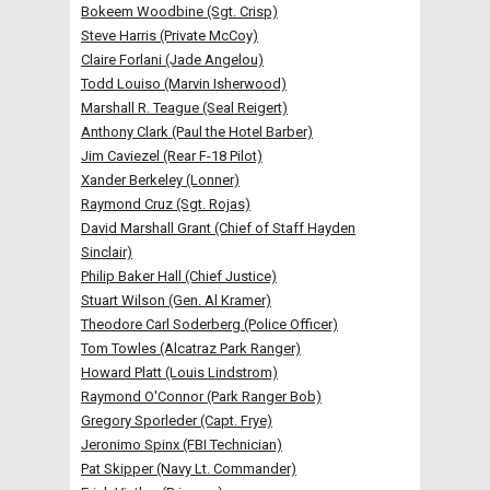
Bokeem Woodbine (Sgt. Crisp)
Steve Harris (Private McCoy)
Claire Forlani (Jade Angelou)
Todd Louiso (Marvin Isherwood)
Marshall R. Teague (Seal Reigert)
Anthony Clark (Paul the Hotel Barber)
Jim Caviezel (Rear F-18 Pilot)
Xander Berkeley (Lonner)
Raymond Cruz (Sgt. Rojas)
David Marshall Grant (Chief of Staff Hayden
Sinclair)
Philip Baker Hall (Chief Justice)
Stuart Wilson (Gen. Al Kramer)
Theodore Carl Soderberg (Police Officer)
Tom Towles (Alcatraz Park Ranger)
Howard Platt (Louis Lindstrom)
Raymond O'Connor (Park Ranger Bob)
Gregory Sporleder (Capt. Frye)
Jeronimo Spinx (FBI Technician)
Pat Skipper (Navy Lt. Commander)