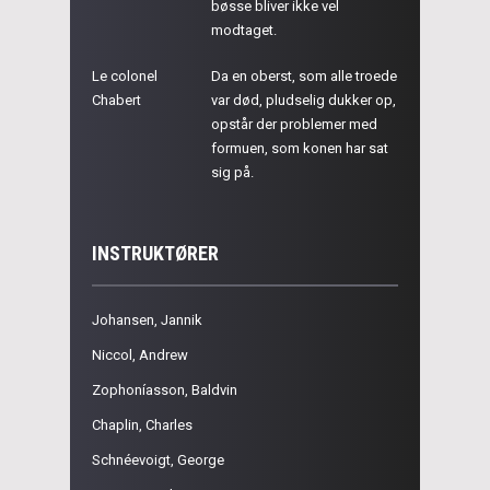
bøsse bliver ikke vel
modtaget.
Le colonel
Da en oberst, som alle troede
Chabert
var død, pludselig dukker op,
opstår der problemer med
formuen, som konen har sat
sig på.
INSTRUKTØRER
Johansen, Jannik
Niccol, Andrew
Zophoníasson, Baldvin
Chaplin, Charles
Schnéevoigt, George