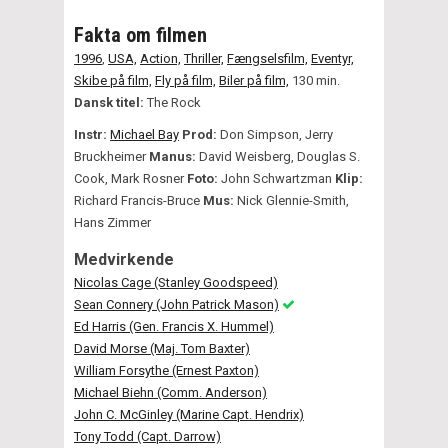
Fakta om filmen
1996
,
USA,
Action,
Thriller,
Fængselsfilm,
Eventyr,
Skibe på film,
Fly på film,
Biler på film,
130 min.
Dansk titel:
The Rock
Instr:
Michael Bay
Prod:
Don Simpson, Jerry
Bruckheimer
Manus:
David Weisberg, Douglas S.
Cook, Mark Rosner
Foto:
John Schwartzman
Klip:
Richard Francis-Bruce
Mus:
Nick Glennie-Smith,
Hans Zimmer
Medvirkende
Nicolas Cage (Stanley Goodspeed)
Sean Connery (John Patrick Mason)
Ed Harris (Gen. Francis X. Hummel)
David Morse (Maj. Tom Baxter)
William Forsythe (Ernest Paxton)
Michael Biehn (Comm. Anderson)
John C. McGinley (Marine Capt. Hendrix)
Tony Todd (Capt. Darrow)