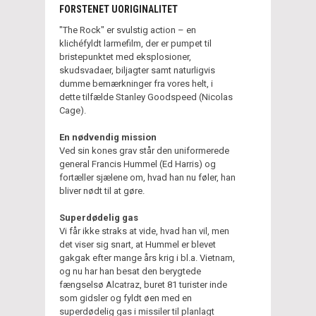
FORSTENET UORIGINALITET
"The Rock" er svulstig action – en
klichéfyldt larmefilm, der er pumpet til
bristepunktet med eksplosioner,
skudsvadaer, biljagter samt naturligvis
dumme bemærkninger fra vores helt, i
dette tilfælde Stanley Goodspeed (Nicolas
Cage).
En nødvendig mission
Ved sin kones grav står den uniformerede
general Francis Hummel (Ed Harris) og
fortæller sjælene om, hvad han nu føler, han
bliver nødt til at gøre.
Superdødelig gas
Vi får ikke straks at vide, hvad han vil, men
det viser sig snart, at Hummel er blevet
gakgak efter mange års krig i bl.a. Vietnam,
og nu har han besat den berygtede
fængselsø Alcatraz, buret 81 turister inde
som gidsler og fyldt øen med en
superdødelig gas i missiler til planlagt