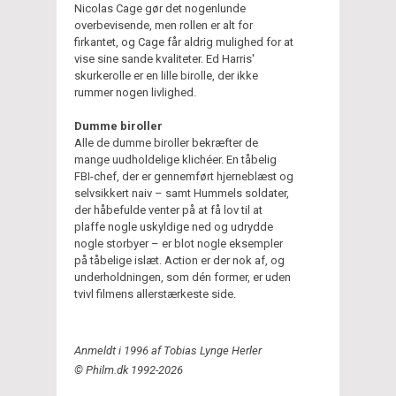
Nicolas Cage gør det nogenlunde
overbevisende, men rollen er alt for
firkantet, og Cage får aldrig mulighed for at
vise sine sande kvaliteter. Ed Harris'
skurkerolle er en lille birolle, der ikke
rummer nogen livlighed.
Dumme biroller
Alle de dumme biroller bekræfter de
mange uudholdelige klichéer. En tåbelig
FBI-chef, der er gennemført hjerneblæst og
selvsikkert naiv – samt Hummels soldater,
der håbefulde venter på at få lov til at
plaffe nogle uskyldige ned og udrydde
nogle storbyer – er blot nogle eksempler
på tåbelige islæt. Action er der nok af, og
underholdningen, som dén former, er uden
tvivl filmens allerstærkeste side.
Anmeldt i 1996 af Tobias Lynge Herler
© Philm.dk 1992-2026