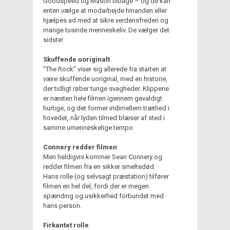
Goodspeed og Mason tilbage – og de kan
enten vælge at modarbejde hinanden eller
hjælpes ad med at sikre verdensfreden og
mange tusinde menneskeliv. De vælger det
sidste!
Skuffende uoriginalt
"The Rock" viser sig allerede fra starten at
være skuffende uoriginal, med en historie,
der tidligt røber tunge svagheder. Klippene
er næsten hele filmen igennem gevaldigt
hurtige, og det former indimellem træthed i
hovedet, når lyden tilmed blæser af sted i
samme umenneskelige tempo.
Connery redder filmen
Men heldigvis kommer Sean Connery og
redder filmen fra en sikker smeltedød.
Hans rolle (og selvsagt præstation) tilfører
filmen en hel del, fordi der er megen
spænding og usikkerhed forbundet med
hans person.
Firkantet rolle