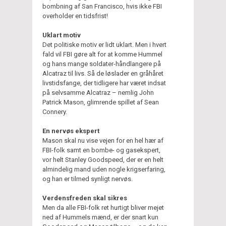
bombning af San Francisco, hvis ikke FBI
overholder en tidsfrist!
Uklart motiv
Det politiske motiv er lidt uklart. Men i hvert
fald vil FBI gøre alt for at komme Hummel
og hans mange soldater-håndlangere på
Alcatraz til livs. Så de løslader en gråhåret
livstidsfange, der tidligere har været indsat
på selvsamme Alcatraz – nemlig John
Patrick Mason, glimrende spillet af Sean
Connery.
En nervøs ekspert
Mason skal nu vise vejen for en hel hær af
FBI-folk samt en bombe- og gasekspert,
vor helt Stanley Goodspeed, der er en helt
almindelig mand uden nogle krigserfaring,
og han er tilmed synligt nervøs.
Verdensfreden skal sikres
Men da alle FBI-folk ret hurtigt bliver mejet
ned af Hummels mænd, er der snart kun