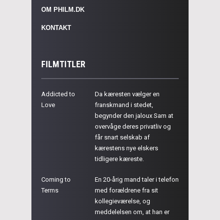
OM PHILM.DK
KONTAKT
FILMTITLER
Addicted to
Da kæresten vælger en
Love
franskmand i stedet,
begynder den jaloux Sam at
overvåge deres privatliv og
får snart selskab af
kærestens nye elskers
tidligere kæreste.
Coming to
En 20-årig mand taler i telefon
Terms
med forældrene fra sit
kollegieværelse, og
meddelelsen om, at han er