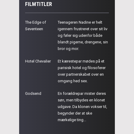
FILMTITLER
The Edge of
Teenageren Nadine er helt
Seventeen
igennem frustreret over sit liv
og føler sig udenfor både
blandt pigerne, drengene, sin
bror og mor.
Hotel Chevalier
Et kærestepar mødes på et
parisisk hotel og filosoferer
over partnerskabet over en
omgang hed sex.
Godsend
En forældrepar mister deres
søn, men tilbydes en klonet
udgave. Da klonen vokser til,
begynder der at ske
mærkelige ting...