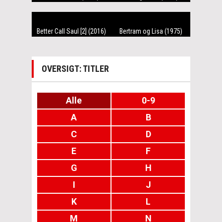
Better Call Saul [2] (2016)
Bertram og Lisa (1975)
OVERSIGT: TITLER
Alle
0-9
A
B
C
D
E
F
G
H
I
J
K
L
M
N