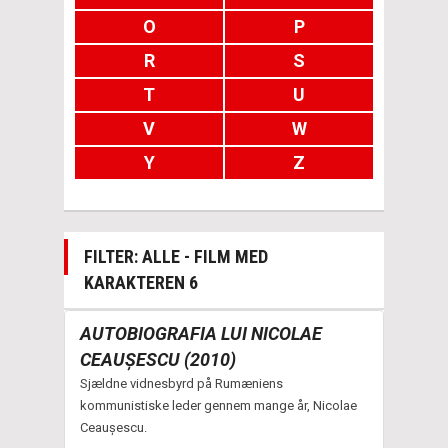
O
P
R
S
T
U
V
W
Y
Z
FILTER: ALLE - FILM MED
KARAKTEREN 6
AUTOBIOGRAFIA LUI NICOLAE
CEAUȘESCU (2010)
Sjældne vidnesbyrd på Rumæniens
kommunistiske leder gennem mange år, Nicolae
Ceaușescu.