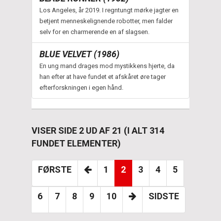
Los Angeles, år 2019. I regntungt mørke jagter en
betjent menneskelignende robotter, men falder
selv for en charmerende en af slagsen.
BLUE VELVET (1986)
En ung mand drages mod mystikkens hjerte, da
han efter at have fundet et afskåret øre tager
efterforskningen i egen hånd.
VISER SIDE 2 UD AF 21 (I ALT 314
FUNDET ELEMENTER)
FØRSTE
1
2
3
4
5
6
7
8
9
10
SIDSTE