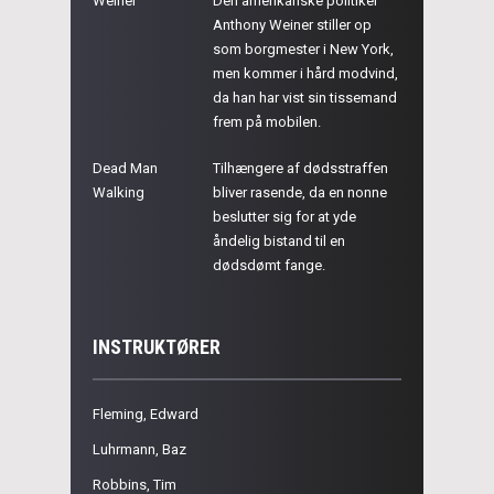
Weiner
Den amerikanske politiker
Anthony Weiner stiller op
som borgmester i New York,
men kommer i hård modvind,
da han har vist sin tissemand
frem på mobilen.
Dead Man
Tilhængere af dødsstraffen
Walking
bliver rasende, da en nonne
beslutter sig for at yde
åndelig bistand til en
dødsdømt fange.
INSTRUKTØRER
Fleming, Edward
Luhrmann, Baz
Robbins, Tim