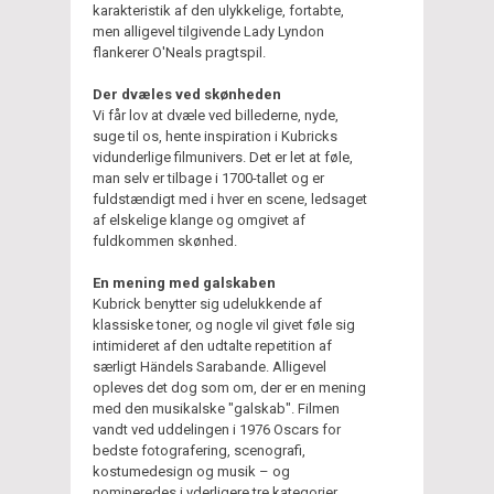
karakteristik af den ulykkelige, fortabte,
men alligevel tilgivende Lady Lyndon
flankerer O'Neals pragtspil.
Der dvæles ved skønheden
Vi får lov at dvæle ved billederne, nyde,
suge til os, hente inspiration i Kubricks
vidunderlige filmunivers. Det er let at føle,
man selv er tilbage i 1700-tallet og er
fuldstændigt med i hver en scene, ledsaget
af elskelige klange og omgivet af
fuldkommen skønhed.
En mening med galskaben
Kubrick benytter sig udelukkende af
klassiske toner, og nogle vil givet føle sig
intimideret af den udtalte repetition af
særligt Händels Sarabande. Alligevel
opleves det dog som om, der er en mening
med den musikalske "galskab". Filmen
vandt ved uddelingen i 1976 Oscars for
bedste fotografering, scenografi,
kostumedesign og musik – og
nomineredes i yderligere tre kategorier.