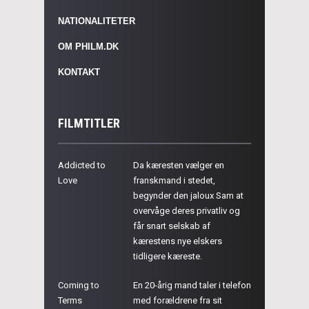
NATIONALITETER
OM PHILM.DK
KONTAKT
FILMTITLER
Addicted to
Da kæresten vælger en
Love
franskmand i stedet,
begynder den jaloux Sam at
overvåge deres privatliv og
får snart selskab af
kærestens nye elskers
tidligere kæreste.
Coming to
En 20-årig mand taler i telefon
Terms
med forældrene fra sit