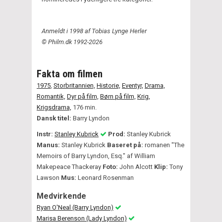
Anmeldt i 1998 af Tobias Lynge Herler
© Philm.dk 1992-2026
Fakta om filmen
1975
,
Storbritannien,
Historie,
Eventyr,
Drama,
Romantik,
Dyr på film,
Børn på film,
Krig,
Krigsdrama,
176 min.
Dansk titel:
Barry Lyndon
Instr:
Stanley Kubrick
Prod:
Stanley Kubrick
Manus:
Stanley Kubrick
Baseret på:
romanen "The
Memoirs of Barry Lyndon, Esq." af William
Makepeace Thackeray
Foto:
John Alcott
Klip:
Tony
Lawson
Mus:
Leonard Rosenman
Medvirkende
Ryan O'Neal (Barry Lyndon)
Marisa Berenson (Lady Lyndon)