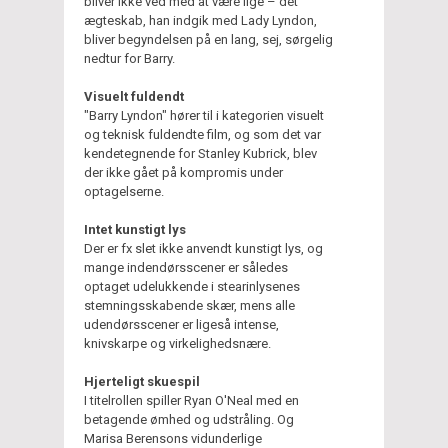
bliver ikke ved med at være lige – dét
ægteskab, han indgik med Lady Lyndon,
bliver begyndelsen på en lang, sej, sørgelig
nedtur for Barry.
Visuelt fuldendt
"Barry Lyndon" hører til i kategorien visuelt
og teknisk fuldendte film, og som det var
kendetegnende for Stanley Kubrick, blev
der ikke gået på kompromis under
optagelserne.
Intet kunstigt lys
Der er fx slet ikke anvendt kunstigt lys, og
mange indendørsscener er således
optaget udelukkende i stearinlysenes
stemningsskabende skær, mens alle
udendørsscener er ligeså intense,
knivskarpe og virkelighedsnære.
Hjerteligt skuespil
I titelrollen spiller Ryan O'Neal med en
betagende ømhed og udstråling. Og
Marisa Berensons vidunderlige