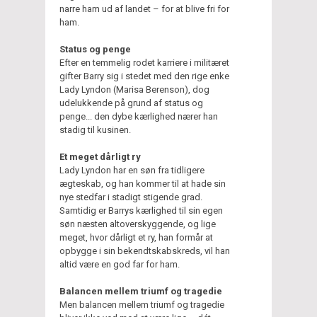
narre ham ud af landet – for at blive fri for
ham.
Status og penge
Efter en temmelig rodet karriere i militæret
gifter Barry sig i stedet med den rige enke
Lady Lyndon (Marisa Berenson), dog
udelukkende på grund af status og
penge... den dybe kærlighed nærer han
stadig til kusinen.
Et meget dårligt ry
Lady Lyndon har en søn fra tidligere
ægteskab, og han kommer til at hade sin
nye stedfar i stadigt stigende grad.
Samtidig er Barrys kærlighed til sin egen
søn næsten altoverskyggende, og lige
meget, hvor dårligt et ry, han formår at
opbygge i sin bekendtskabskreds, vil han
altid være en god far for ham.
Balancen mellem triumf og tragedie
Men balancen mellem triumf og tragedie