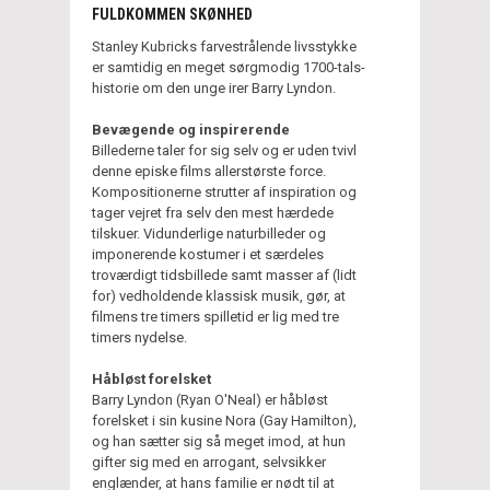
FULDKOMMEN SKØNHED
Stanley Kubricks farvestrålende livsstykke
er samtidig en meget sørgmodig 1700-tals-
historie om den unge irer Barry Lyndon.
Bevægende og inspirerende
Billederne taler for sig selv og er uden tvivl
denne episke films allerstørste force.
Kompositionerne strutter af inspiration og
tager vejret fra selv den mest hærdede
tilskuer. Vidunderlige naturbilleder og
imponerende kostumer i et særdeles
troværdigt tidsbillede samt masser af (lidt
for) vedholdende klassisk musik, gør, at
filmens tre timers spilletid er lig med tre
timers nydelse.
Håbløst forelsket
Barry Lyndon (Ryan O'Neal) er håbløst
forelsket i sin kusine Nora (Gay Hamilton),
og han sætter sig så meget imod, at hun
gifter sig med en arrogant, selvsikker
englænder, at hans familie er nødt til at