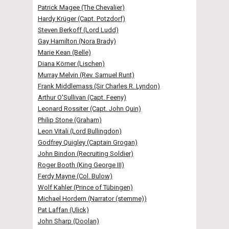
Patrick Magee (The Chevalier)
Hardy Krüger (Capt. Potzdorf)
Steven Berkoff (Lord Ludd)
Gay Hamilton (Nora Brady)
Marie Kean (Belle)
Diana Körner (Lischen)
Murray Melvin (Rev. Samuel Runt)
Frank Middlemass (Sir Charles R. Lyndon)
Arthur O'Sullivan (Capt. Feeny)
Leonard Rossiter (Capt. John Quin)
Philip Stone (Graham)
Leon Vitali (Lord Bullingdon)
Godfrey Quigley (Captain Grogan)
John Bindon (Recruiting Soldier)
Roger Booth (King George III)
Ferdy Mayne (Col. Bulow)
Wolf Kahler (Prince of Tübingen)
Michael Hordern (Narrator (stemme))
Pat Laffan (Ulick)
John Sharp (Doolan)