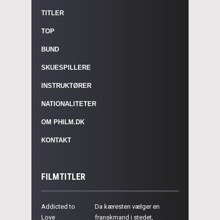
TITLER
TOP
BUND
SKUESPILLERE
INSTRUKTØRER
NATIONALITETER
OM PHILM.DK
KONTAKT
FILMTITLER
Addicted to
Da kæresten vælger en
Love
franskmand i stedet,