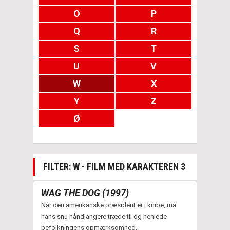
O
P
Q
R
S
T
U
V
W
X
Y
Z
Ø
FILTER: W - FILM MED KARAKTEREN 3
WAG THE DOG (1997)
Når den amerikanske præsident er i knibe, må
hans snu håndlangere træde til og henlede
befolkningens opmærksomhed.