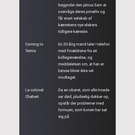
begynder den jaloux Sam at
overvåge deres privatliv og
får snart selskab af
kærestens nye elskers
tidligere kæreste.
Coming to
En 20-årig mand taler i telefon
Terms
med forældrene fra sit
kollegieværelse, og
meddelelsen om, at han er
bøsse bliver ikke vel
modtaget.
Le colonel
Da en oberst, som alle troede
Chabert
var død, pludselig dukker op,
opstår der problemer med
formuen, som konen har sat
sig på.