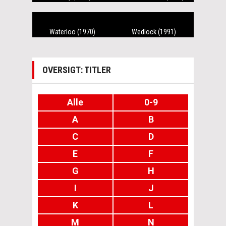
Waterloo (1970)
Wedlock (1991)
OVERSIGT: TITLER
Alle
0-9
A
B
C
D
E
F
G
H
I
J
K
L
M
N