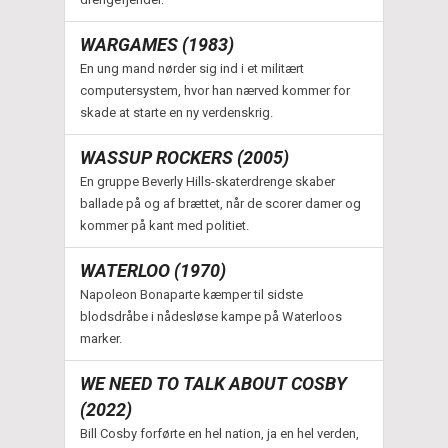
WARGAMES (1983)
En ung mand nørder sig ind i et militært
computersystem, hvor han nærved kommer for
skade at starte en ny verdenskrig.
WASSUP ROCKERS (2005)
En gruppe Beverly Hills-skaterdrenge skaber
ballade på og af brættet, når de scorer damer og
kommer på kant med politiet.
WATERLOO (1970)
Napoleon Bonaparte kæmper til sidste
blodsdråbe i nådesløse kampe på Waterloos
marker.
WE NEED TO TALK ABOUT COSBY
(2022)
Bill Cosby forførte en hel nation, ja en hel verden,