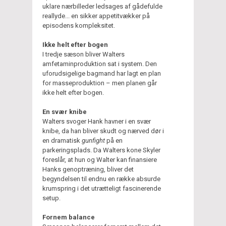
uklare nærbilleder ledsages af gådefulde
reallyde... en sikker appetitvækker på
episodens kompleksitet.
Ikke helt efter bogen
I tredje sæson bliver Walters
amfetaminproduktion sat i system. Den
uforudsigelige bagmand har lagt en plan
for masseproduktion – men planen går
ikke helt efter bogen.
En svær knibe
Walters svoger Hank havner i en svær
knibe, da han bliver skudt og nærved dør i
en dramatisk
gunfight
på en
parkeringsplads. Da Walters kone Skyler
foreslår, at hun og Walter kan finansiere
Hanks genoptræning, bliver det
begyndelsen til endnu en række absurde
krumspring i det utrætteligt fascinerende
setup.
Fornem balance