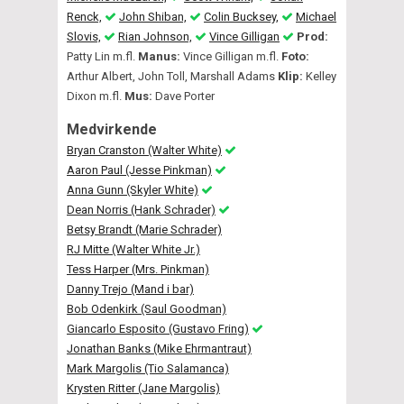
Renck,
John Shiban,
Colin Bucksey,
Michael
Slovis,
Rian Johnson,
Vince Gilligan
Prod:
Patty Lin m.fl.
Manus:
Vince Gilligan m.fl.
Foto:
Arthur Albert, John Toll, Marshall Adams
Klip:
Kelley
Dixon m.fl.
Mus:
Dave Porter
Medvirkende
Bryan Cranston (Walter White)
Aaron Paul (Jesse Pinkman)
Anna Gunn (Skyler White)
Dean Norris (Hank Schrader)
Betsy Brandt (Marie Schrader)
RJ Mitte (Walter White Jr.)
Tess Harper (Mrs. Pinkman)
Danny Trejo (Mand i bar)
Bob Odenkirk (Saul Goodman)
Giancarlo Esposito (Gustavo Fring)
Jonathan Banks (Mike Ehrmantraut)
Mark Margolis (Tio Salamanca)
Krysten Ritter (Jane Margolis)