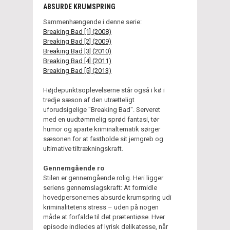
ABSURDE KRUMSPRING
Sammenhængende i denne serie:
Breaking Bad [1] (2008)
Breaking Bad [2] (2009)
Breaking Bad [3] (2010)
Breaking Bad [4] (2011)
Breaking Bad [5] (2013)
Højdepunktsoplevelserne står også i kø i
tredje sæson af den utrætteligt
uforudsigelige "Breaking Bad". Serveret
med en uudtømmelig sprød fantasi, tør
humor og aparte kriminaltematik sørger
sæsonen for at fastholde sit jerngreb og
ultimative tiltrækningskraft.
Gennemgående ro
Stilen er gennemgående rolig. Heri ligger
seriens gennemslagskraft: At formidle
hovedpersonernes absurde krumspring udi
kriminalitetens stress – uden på nogen
måde at forfalde til det prætentiøse. Hver
episode indledes af lyrisk delikatesse, når