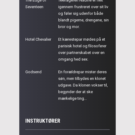
The Edge of
Teenageren Nadine er helt
Seventeen
igennem frustreret over sit liv
og føler sig udenfor både
blandt pigerne, drengene, sin
bror og mor.
Hotel Chevalier
Et kærestepar mødes på et
parisisk hotel og filosoferer
over partnerskabet over en
omgang hed sex.
Godsend
En forældrepar mister deres
søn, men tilbydes en klonet
udgave. Da klonen vokser til,
begynder der at ske
mærkelige ting...
INSTRUKTØRER