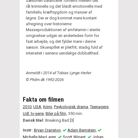
Sæsonen balancerer fornemt mellem det
råt kriminelle og det blødt emotionelle med
familieliv, kræftsygdom og masser af
løgne. Der er dog kommet mere kontant
afregning over historierne:
Masseproduktionen af amfetamin i sterile
omgivelser udgør en anderledes form for
fast arbejde, og det fylder mere i denne
sæson. Skuespillet er pletfrit, stadig fuld af
intensitet i seriens uendelige dobbelthed.
Anmeldt i 2014 af Tobias Lynge Herler
© Philm.dk 1992-2026
Fakta om filmen
2010
,
USA,
Krimi,
Psykologisk drama,
Teenagere,
Udl. tv-serie,
Biler på film,
350 min.
Dansk titel:
Breaking Bad [3]
Instr:
Bryan Cranston,
Adam Bernstein,
Michelle MacLaren,
Scott Winant,
Johan