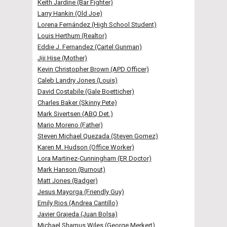
Keith Jardine (Bar Fighter)
Larry Hankin (Old Joe)
Lorena Fernández (High School Student)
Louis Herthum (Realtor)
Eddie J. Fernandez (Cartel Gunman)
Jiji Hise (Mother)
Kevin Christopher Brown (APD Officer)
Caleb Landry Jones (Louis)
David Costabile (Gale Boetticher)
Charles Baker (Skinny Pete)
Mark Sivertsen (ABQ Det.)
Mario Moreno (Father)
Steven Michael Quezada (Steven Gomez)
Karen M. Hudson (Office Worker)
Lora Martinez-Cunningham (ER Doctor)
Mark Hanson (Burnout)
Matt Jones (Badger)
Jesus Mayorga (Friendly Guy)
Emily Rios (Andrea Cantillo)
Javier Grajeda (Juan Bolsa)
Michael Shamus Wiles (George Merkert)