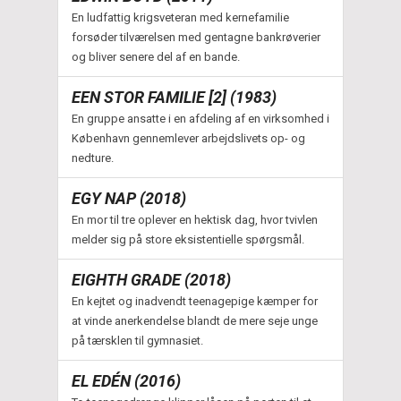
En ludfattig krigsveteran med kernefamilie
forsøder tilværelsen med gentagne bankrøverier
og bliver senere del af en bande.
EEN STOR FAMILIE [2] (1983)
En gruppe ansatte i en afdeling af en virksomhed i
København gennemlever arbejdslivets op- og
nedture.
EGY NAP (2018)
En mor til tre oplever en hektisk dag, hvor tvivlen
melder sig på store eksistentielle spørgsmål.
EIGHTH GRADE (2018)
En kejtet og inadvendt teenagepige kæmper for
at vinde anerkendelse blandt de mere seje unge
på tærsklen til gymnasiet.
EL EDÉN (2016)