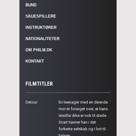
BUND
SKUESPILLERE
INSTRUKTØRER
NATIONALITETER
OM PHILM.DK
KONTAKT
FILMTITLER
Detour
En teenager med en døende
mor er forarget over, at hans
stedfar ikke er nok til stede.
Snart havner han i det
forkerte selskab og i lort til
halsen.