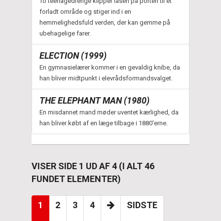
To teenagedrenge klipper låsen på porten til et
forladt område og stiger ind i en
hemmelighedsfuld verden, der kan gemme på
ubehagelige farer.
ELECTION (1999)
En gymnasielærer kommer i en gevaldig knibe, da
han bliver midtpunkt i elevrådsformandsvalget.
THE ELEPHANT MAN (1980)
En misdannet mand møder uventet kærlighed, da
han bliver købt af en læge tilbage i 1880'erne.
VISER SIDE 1 UD AF 4 (I ALT 46
FUNDET ELEMENTER)
1
2
3
4
SIDSTE