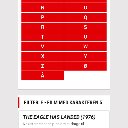
N
O
P
Q
R
S
T
U
V
W
X
Y
Z
Ø
Å
FILTER: E - FILM MED KARAKTEREN 5
THE EAGLE HAS LANDED (1976)
Nazisterne har en plan om at drage til