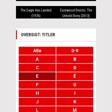
The Eagle Has Landed
Eastwood Directs: The
(1976)
Untold Story (2013)
OVERSIGT: TITLER
Alle
0-9
A
B
C
D
E
É
F
G
H
I
J
K
L
M