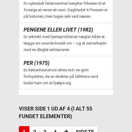
En nyløsladt falskmøntner benytter friheden til at
forsøge at rense sit navn. Dagbladet X-Pressen er
på historien, men tages selv ved næsen.
PENGENE ELLER LIVET (1982)
En arkitekt med hjerteproblemer nægter både at
lægge sin usunde livsstil om – og at samarbejde
med en åleglat entreprenør.
PER (1975)
En københavnerrod vikles ind i en grim
forbrydelse, da en direktør på fallittens rand
beder ham om at hjælpe sig.
VISER SIDE 1 UD AF 4 (I ALT 55
FUNDET ELEMENTER)
1
2
3
4
SIDSTE