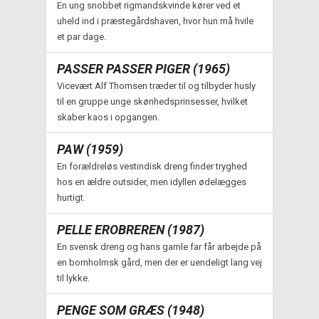
En ung snobbet rigmandskvinde kører ved et
uheld ind i præstegårdshaven, hvor hun må hvile
et par dage.
PASSER PASSER PIGER (1965)
Vicevært Alf Thomsen træder til og tilbyder husly
til en gruppe unge skønhedsprinsesser, hvilket
skaber kaos i opgangen.
PAW (1959)
En forældreløs vestindisk dreng finder tryghed
hos en ældre outsider, men idyllen ødelægges
hurtigt.
PELLE EROBREREN (1987)
En svensk dreng og hans gamle far får arbejde på
en bornholmsk gård, men der er uendeligt lang vej
til lykke.
PENGE SOM GRÆS (1948)