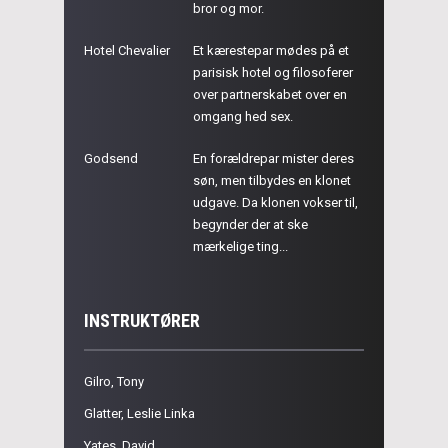
bror og mor.
Hotel Chevalier
Et kærestepar mødes på et
parisisk hotel og filosoferer
over partnerskabet over en
omgang hed sex.
Godsend
En forældrepar mister deres
søn, men tilbydes en klonet
udgave. Da klonen vokser til,
begynder der at ske
mærkelige ting...
INSTRUKTØRER
Gilro, Tony
Glatter, Leslie Linka
Yates, David