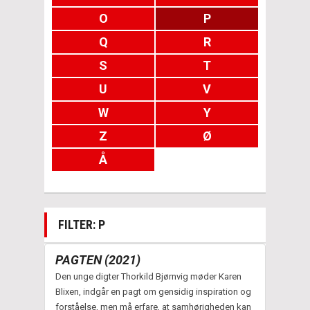
O
P
Q
R
S
T
U
V
W
Y
Z
Ø
Å
FILTER: P
PAGTEN (2021)
Den unge digter Thorkild Bjørnvig møder Karen
Blixen, indgår en pagt om gensidig inspiration og
forståelse, men må erfare, at samhørigheden kan