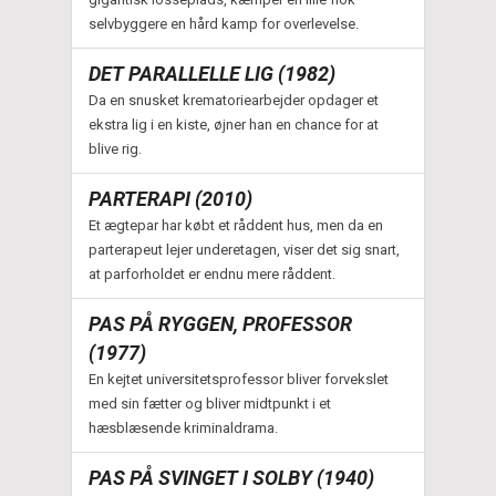
selvbyggere en hård kamp for overlevelse.
DET PARALLELLE LIG (1982)
Da en snusket krematoriearbejder opdager et
ekstra lig i en kiste, øjner han en chance for at
blive rig.
PARTERAPI (2010)
Et ægtepar har købt et råddent hus, men da en
parterapeut lejer underetagen, viser det sig snart,
at parforholdet er endnu mere råddent.
PAS PÅ RYGGEN, PROFESSOR
(1977)
En kejtet universitetsprofessor bliver forvekslet
med sin fætter og bliver midtpunkt i et
hæsblæsende kriminaldrama.
PAS PÅ SVINGET I SOLBY (1940)