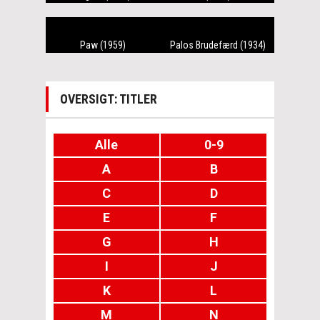
Paw (1959)
Palos Brudefærd (1934)
OVERSIGT: TITLER
Alle
0-9
A
B
C
D
E
F
G
H
I
J
K
L
M
N