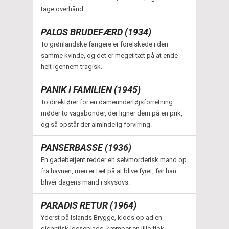
tage overhånd.
PALOS BRUDEFÆRD (1934)
To grønlandske fangere er forelskede i den
samme kvinde, og det er meget tæt på at ende
helt igennem tragisk.
PANIK I FAMILIEN (1945)
To direktører for en dameundertøjsforretning
møder to vagabonder, der ligner dem på en prik,
og så opstår der almindelig forvirring.
PANSERBASSE (1936)
En gadebetjent redder en selvmorderisk mand op
fra havnen, men er tæt på at blive fyret, før han
bliver dagens mand i skysovs.
PARADIS RETUR (1964)
Yderst på Islands Brygge, klods op ad en
gigantisk losseplads, kæmper en lille flok