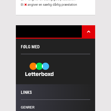
Et
angiver en særlig dårlig præstation
FØLG MED
LINKS
GENRER