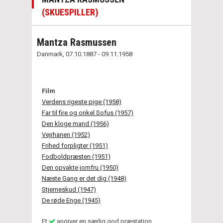
(SKUESPILLER)
Mantza Rasmussen
Danmark, 07.10.1887 - 09.11.1958
Film
Verdens rigeste pige (1958)
Far til fire og onkel Sofus (1957)
Den kloge mand (1956)
Vejrhanen (1952)
Frihed forpligter (1951)
Fodboldpræsten (1951)
Den opvakte jomfru (1950)
Næste Gang er det dig (1948)
Stjerneskud (1947)
De røde Enge (1945)
Et
angiver en særlig god præstation